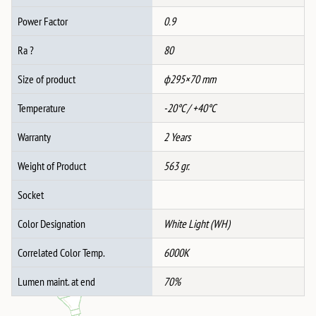
Power Factor
0.9
Ra ?
80
Size of product
ф295×70 mm
Temperature
-20°C / +40°C
Warranty
2 Years
Weight of Product
563 gr.
Socket
Color Designation
White Light (WH)
Correlated Color Temp.
6000K
Lumen maint. at end
70%