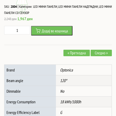
|
SKU:
2804
Категории:
LED МИНИ ПАНЕЛИ
,
LED МИНИ ПАНЕЛИ НАДГРАДНИ
,
LED МИНИ
ПАНЕЛИ СО СЕНЗОР
Original
Current
1,967
ден
2,248
ден
price
price
18W
Додај во кошница
was:
is:
Led
2,248 ден.
1,967 ден.
НАДГРАДНА
ПЛАФОЊЕРКА
« Претходна
Следно »
1260Lm
AC220-
240V
Brand
Optonica
120°
6000K
Beam angle
120°
PIR
СЕНЗОР
Dimmable
No
IP20
Energy Consumption
18 kWh/1000h
количина
Energy Efficiency Label
G