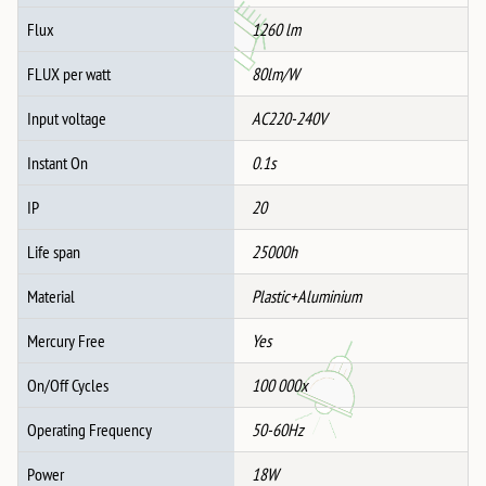
Flux
1260 lm
FLUX per watt
80lm/W
Input voltage
AC220-240V
Instant On
0.1s
IP
20
Life span
25000h
Material
Plastic+Aluminium
Mercury Free
Yes
On/Off Cycles
100 000x
Operating Frequency
50-60Hz
Power
18W