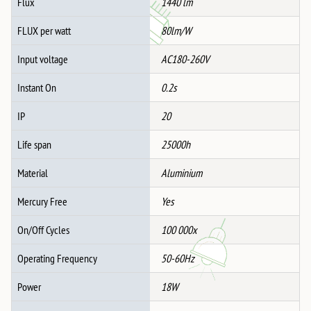
Flux
1440 lm
FLUX per watt
80lm/W
Input voltage
AC180-260V
Instant On
0.2s
IP
20
Life span
25000h
Material
Aluminium
Mercury Free
Yes
On/Off Cycles
100 000x
Operating Frequency
50-60Hz
Power
18W