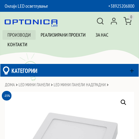
Онлајн LED осветлување
+38925206800
SKIP TO CONTENT
0
ПРОИЗВОДИ
РЕАЛИЗИРАНИ ПРОЕКТИ
ЗА НАС
КОНТАКТИ
КАТЕГОРИИ
ДОМА
>
LED МИНИ ПАНЕЛИ
>
LED МИНИ ПАНЕЛИ НАДГРАДНИ
>
-23%