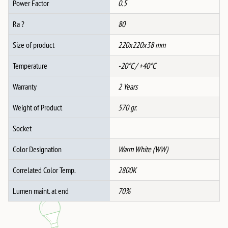
Power Factor
0.5
Ra ?
80
Size of product
220x220x38 mm
Temperature
-20°C / +40°C
Warranty
2 Years
Weight of Product
570 gr.
Socket
Color Designation
Warm White (WW)
Correlated Color Temp.
2800K
Lumen maint. at end
70%