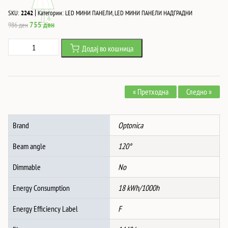
|
SKU:
2242
Категории:
LED МИНИ ПАНЕЛИ
,
LED МИНИ ПАНЕЛИ НАДГРАДНИ
Original
Current
755
ден
986
ден
price
price
18W
Додај во кошница
was:
is:
Led
986 ден.
755 ден.
НАДГРАДЕН
ПАНЕЛ
« Претходна
Следно »
КВАДРАТ
AC85-
260V
Brand
Optonica
50-
60Hz
Beam angle
120°
2800K
количина
Dimmable
No
Energy Consumption
18 kWh/1000h
Energy Efficiency Label
F