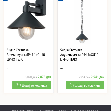
Ѕидна Светилка
Ѕидна Светилка
АлуминиумскаIP44 1xGU10
АлуминиумскаIP44 1xGU10
ЦРНО ТЕЛО
ЦРНО ТЕЛО
…
…
Original
Current
Original
Curre
2,878
ден
2,941
ден
3,870
ден
3,954
ден
price
price
price
price
Додај во кошница
Додај во кошница
was:
is:
was:
is:
3,870 ден.
2,878 ден.
3,954 ден.
2,94