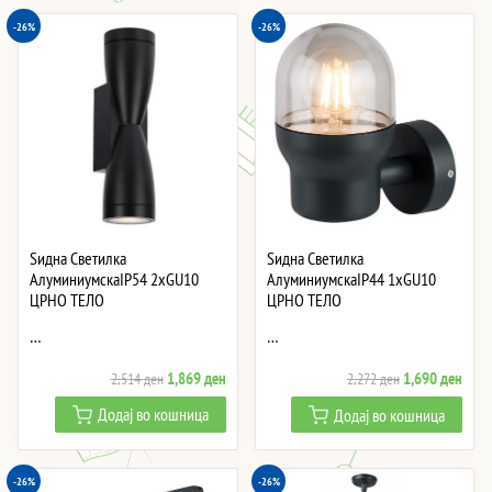
-26%
-26%
Ѕидна Светилка
Ѕидна Светилка
АлуминиумскаIP54 2xGU10
АлуминиумскаIP44 1xGU10
ЦРНО ТЕЛО
ЦРНО ТЕЛО
…
…
Original
Current
Original
Curre
1,869
ден
1,690
ден
2,514
ден
2,272
ден
price
price
price
price
Додај во кошница
Додај во кошница
was:
is:
was:
is:
2,514 ден.
1,869 ден.
2,272 ден.
1,69
-26%
-26%