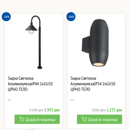
-26%
-26%
Ѕидна Светилка
Ѕидна Светилка
АлуминиумскаIP44 1xGU10
АлуминиумскаIP54 2xGU10
ЦРНО ТЕЛО
ЦРНО ТЕЛО
…
…
Original
Current
Original
Curre
3,903
ден
1,533
ден
5,248
ден
2,061
ден
price
price
price
price
Додај во кошница
Додај во кошница
was:
is:
was:
is:
5,248 ден.
3,903 ден.
2,061 ден.
1,53