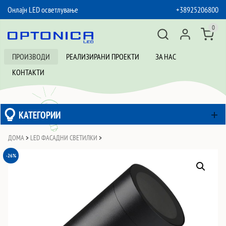
Онлајн LED осветлување
+38925206800
SKIP TO CONTENT
0
ПРОИЗВОДИ
РЕАЛИЗИРАНИ ПРОЕКТИ
ЗА НАС
КОНТАКТИ
КАТЕГОРИИ
ДОМА
>
LED ФАСАДНИ СВЕТИЛКИ
>
-26%