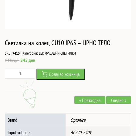
Светилка на колец GU10 IP65 – ЦРНО ТЕЛО
|
SKU:
7413
Категории:
LED ФАСАДНИ СВЕТИЛКИ
Original
Current
845
ден
1,136
ден
price
price
Светилка
Додај во кошница
was:
is:
на
1,136 ден.
845 ден.
колец
GU10
« Претходна
Следно »
IP65
-
ЦРНО
Brand
Optonica
ТЕЛО
количина
Input voltage
AC220-240V