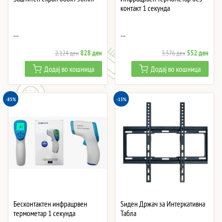
контакт 1 секунда
…
…
Original
Current
Original
Curre
828
ден
552
ден
2,124
ден
3,576
ден
price
price
price
price
Додај во кошница
Додај во кошница
was:
is:
was:
is:
2,124 ден.
828 ден.
3,576 ден.
552 
-85%
-13%
Бесконтактен инфрацрвен
Ѕиден Држач за Интеркативна
термометар 1 секунда
Табла