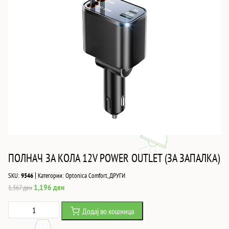
ПОЛНАЧ ЗА КОЛА 12V POWER OUTLET (ЗА ЗАПАЛКА)
|
SKU:
9546
Категории:
Optonica Comfort
,
ДРУГИ
Original
Current
1,196
ден
1,367
ден
price
price
ПОЛНАЧ
Додај во кошница
was:
is:
ЗА
1,367 ден.
1,196 ден.