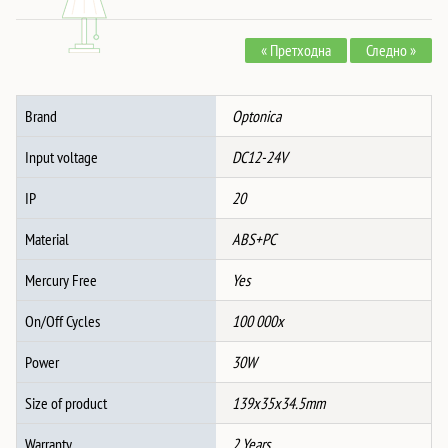
КОЛА
12V
« Претходна
Следно »
POWER
OUTLET
(ЗА
Brand
Optonica
ЗАПАЛКА)
количина
Input voltage
DC12-24V
IP
20
Material
ABS+PC
Mercury Free
Yes
On/Off Cycles
100 000x
Power
30W
Size of product
139x35x34.5mm
Warranty
2 Years