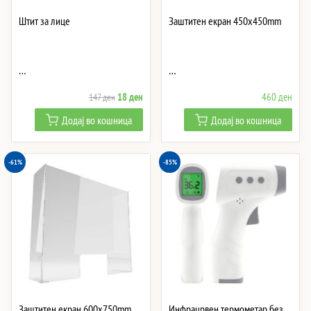
Штит за лице
Заштитен екран 450x450mm
…
…
Original
Current
18
ден
460
ден
147
ден
price
price
Додај во кошница
Додај во кошница
was:
is:
147 ден.
18 ден.
-61%
-85%
Заштитен екран 600x750mm
Инфрацрвен термометар без