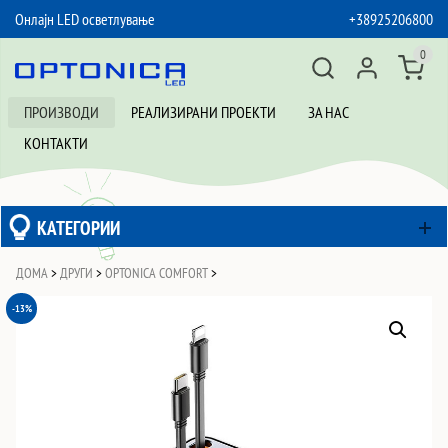
Онлајн LED осветлување
+38925206800
SKIP TO CONTENT
0
ПРОИЗВОДИ
РЕАЛИЗИРАНИ ПРОЕКТИ
ЗА НАС
КОНТАКТИ
КАТЕГОРИИ
ДОМА
>
ДРУГИ
>
OPTONICA COMFORT
>
-13%