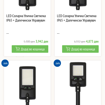
LED Соларна Улична Светилка
LED Соларна Улична Светилка
IP65 + Далечински Управувач
IP65 + Далечински Управувач
…
…
Original
Current
Original
Curre
3,942
ден
4,873
ден
5,300
ден
6,552
ден
price
price
price
price
Додај во кошница
Додај во кошница
was:
is:
was:
is:
5,300 ден.
3,942 ден.
6,552 ден.
4,87
-26%
-26%