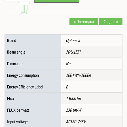
УЛИЧНА
5,237 ден.
3,895 ден.
СВЕТИЛКА
100W
« Претходна
Следно »
СИВО
ТЕЛО
LUMILEDS-
Brand
Optonica
ЧИП
IP65
Beam angle
70ºx135º
75X130°
-
Dimmable
No
NEMA
Energy Consumption
100 kWh/1000h
BASE
количина
Energy Efficiency Label
E
Flux
13000 lm
FLUX per watt
130 lm/W
Input voltage
AC180-265V