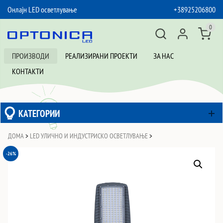
Онлајн LED осветлување
+38925206800
SKIP TO CONTENT
0
ПРОИЗВОДИ
РЕАЛИЗИРАНИ ПРОЕКТИ
ЗА НАС
КОНТАКТИ
КАТЕГОРИИ
ДОМА
>
LED УЛИЧНО И ИНДУСТРИСКО ОСВЕТЛУВАЊЕ
>
-26%