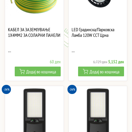
КАБЕЛ ЗА ЗАЗЕМЈУВАЊЕ
LED Градинска/Парковска
1X4MM2 ЗА СОЛАРНИ ПАНЕЛИ
Ламба 120W CCT Црна
…
…
Original
Curre
60
ден
5,152
ден
6,729
ден
price
price
Додај во кошница
Додај во кошница
was:
is:
6,729 ден.
5,15
-26%
-26%