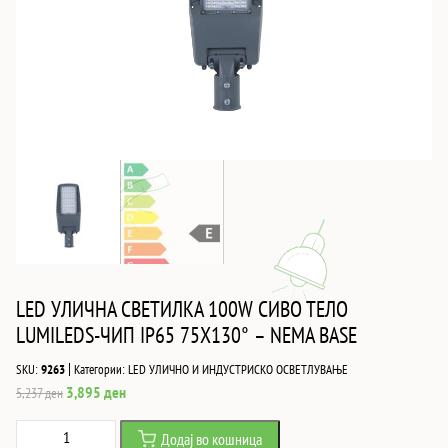
LED УЛИЧНА СВЕТИЛКА 100W СИВО ТЕЛО
LUMILEDS-ЧИП IP65 75X130° – NEMA BASE
|
SKU:
9263
Категории:
LED УЛИЧНО И ИНДУСТРИСКО ОСВЕТЛУВАЊЕ
Original
Current
3,895
ден
5,237
ден
price
price
LED
Додај во кошница
was:
is: