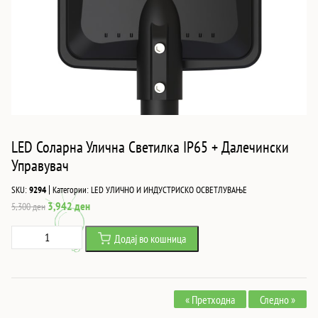
LED Соларна Улична Светилка IP65 + Далечински
Управувач
|
SKU:
9294
Категории:
LED УЛИЧНО И ИНДУСТРИСКО ОСВЕТЛУВАЊЕ
Original
Current
3,942
ден
5,300
ден
price
price
LED
Додај во кошница
was:
is:
Соларна
5,300 ден.
3,942 ден.
Улична
Светилка
« Претходна
Следно »
IP65