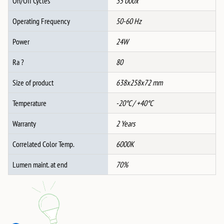
On/Off Cycles
35 000x
Operating Frequency
50-60 Hz
Power
24W
Ra ?
80
Size of product
638x258x72 mm
Temperature
-20°C / +40°C
Warranty
2 Years
Correlated Color Temp.
6000K
Lumen maint. at end
70%