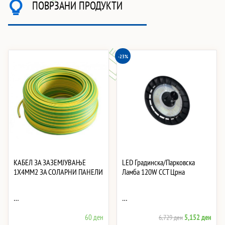
ПОВРЗАНИ ПРОДУКТИ
-23%
КАБЕЛ ЗА ЗАЗЕМЈУВАЊЕ
LED Градинска/Парковска
1X4MM2 ЗА СОЛАРНИ ПАНЕЛИ
Ламба 120W CCT Црна
…
…
Original
Curre
60
ден
5,152
ден
6,729
ден