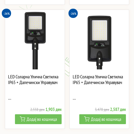
4,380 ден.
3,258 ден.
6,552 ден.
4,87
-26%
-26%
LED Соларна Улична Светилка
LED Соларна Улична Светилка
IP65 + Далечински Управувач
IP65 + Далечински Управувач
…
…
Original
Current
Original
Curre
1,903
ден
2,587
ден
2,558
ден
3,478
ден
price
price
price
price
Додај во кошница
Додај во кошница
was:
is:
was:
is:
2,558 ден.
1,903 ден.
3,478 ден.
2,587