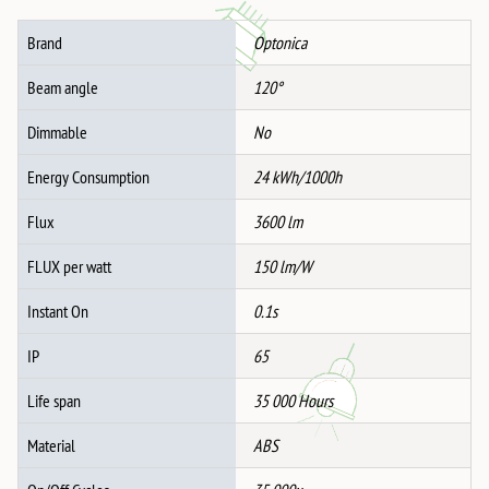
+
Далечински
Brand
Optonica
Управувач
количина
Beam angle
120°
Dimmable
No
Energy Consumption
24 kWh/1000h
Flux
3600 lm
FLUX per watt
150 lm/W
Instant On
0.1s
IP
65
Life span
35 000 Hours
Material
ABS