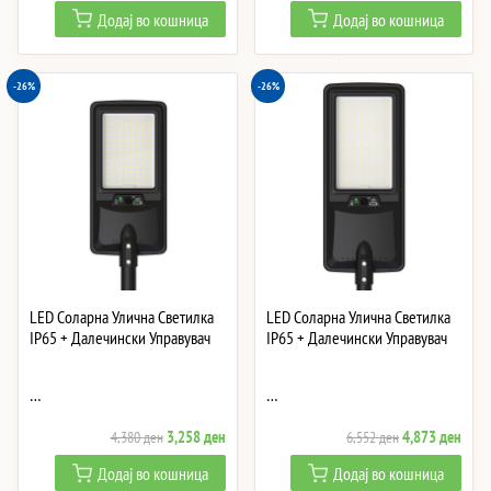
price
price
Додај во кошница
Додај во кошница
was:
is:
6,729 ден.
5,15
-26%
-26%
LED Соларна Улична Светилка
LED Соларна Улична Светилка
IP65 + Далечински Управувач
IP65 + Далечински Управувач
…
…
Original
Current
Original
Curre
3,258
ден
4,873
ден
4,380
ден
6,552
ден
price
price
price
price
Додај во кошница
Додај во кошница
was:
is:
was:
is: