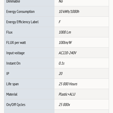
Dimmable
No
Energy Consumption
10 kWh/1000h
Energy Efficiency Label
F
Flux
1000 Lm
FLUX per watt
100lm/W
Input voltage
AC220-240V
Instant On
0.1s
IP
20
Life span
25 000 Hours
Material
Plastic+ALU
On/Off Cycles
25 000x