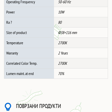
Operating Frequency
50-60 Hz
Power
10W
Ra ?
80
Size of product
Ф38×116 mm
Temperature
2700K
Warranty
2 Years
Correlated Color Temp.
2700K
Lumen maint. at end
70%
ПОВРЗАНИ ПРОДУКТИ