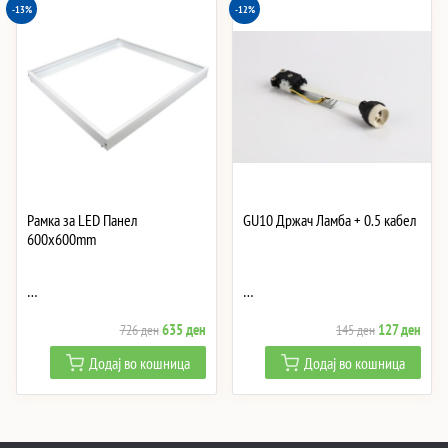
-13%
-12%
Рамка за LED Панел
GU10 Држач Ламба + 0.5 кабел
600x600mm
…
…
Original
Current
Original
Curre
635
ден
127
ден
726
ден
145
ден
price
price
price
price
Додај во кошница
Додај во кошница
was:
is:
was:
is:
726 ден.
635 ден.
145 ден.
127 