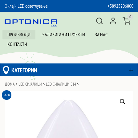
Онлајн LED осветлување
+38925206800
SKIP TO CONTENT
0
ПРОИЗВОДИ
РЕАЛИЗИРАНИ ПРОЕКТИ
ЗА НАС
КОНТАКТИ
КАТЕГОРИИ
ДОМА
>
LED СИЈАЛИЦИ
>
LED СИЈАЛИЦИ Е14
>
-32%