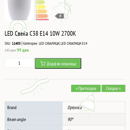
LED Свеќа C38 E14 10W 2700K
|
SKU:
11403
Категории:
LED СИЈАЛИЦИ
,
LED СИЈАЛИЦИ Е14
Original
Current
99
ден
145
ден
price
price
LED
Додај во кошница
was:
is:
Свеќа
145 ден.
99 ден.
C38
E14
« Претходна
Следно »
10W
2700K
количина
Brand
Optonica
Beam angle
90º