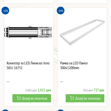
6,098 ден.
5,335 ден.
6,308 ден.
5,51
-12%
-13%
Конектор за LED Линиско тело
Рамка за LED Панел
SKU: 16751
300x1200mm
…
…
Original
Current
Original
Curre
1,822
ден
727
ден
2,082
ден
831
ден
price
price
price
price
Додај во кошница
Додај во кошница
was:
is:
was:
is:
2,082 ден.
1,822 ден.
831 ден.
727 