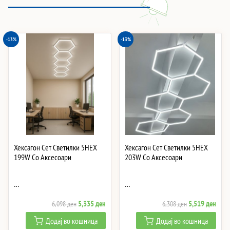
-13%
-13%
Хексагон Сет Светилки 5HEX
Хексагон Сет Светилки 5HEX
199W Со Аксесоари
203W Со Аксесоари
…
…
Original
Current
Original
Curre
5,335
ден
5,519
ден
6,098
ден
6,308
ден
price
price
price
price
Додај во кошница
Додај во кошница
was:
is:
was:
is: