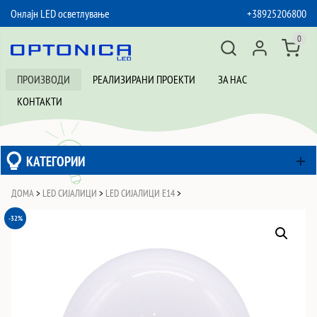
Онлајн LED осветлување
+38925206800
SKIP TO CONTENT
0
ПРОИЗВОДИ
РЕАЛИЗИРАНИ ПРОЕКТИ
ЗА НАС
КОНТАКТИ
КАТЕГОРИИ
ДОМА
>
LED СИЈАЛИЦИ
>
LED СИЈАЛИЦИ Е14
>
-32%