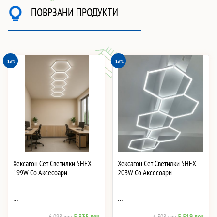
ПОВРЗАНИ ПРОДУКТИ
-13%
-13%
Хексагон Сет Светилки 5HEX
Хексагон Сет Светилки 5HEX
199W Со Аксесоари
203W Со Аксесоари
…
…
Original
Current
Original
Curre
5,335
ден
5,519
ден
6,098
ден
6,308
ден