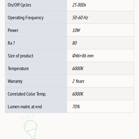
On/Off Cycles
25 000x
Operating Frequency
50-60 Hz
Power
10W
Ra ?
80
Size of product
Ф46×86 mm
Temperature
6000K
Warranty
2 Years
Correlated Color Temp.
6000K
Lumen maint. at end
70%