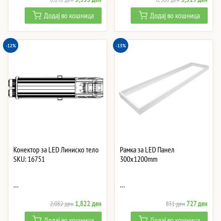
price
price
price
price
Додај во кошница
Додај во кошница
was:
is:
was:
is:
6,098 ден.
5,335 ден.
6,308 ден.
5,51
-12%
-13%
Конектор за LED Линиско тело
Рамка за LED Панел
SKU: 16751
300x1200mm
…
…
Original
Current
Original
Curre
1,822
ден
727
ден
2,082
ден
831
ден
price
price
price
price
Додај во кошница
Додај во кошница