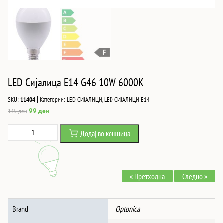
LED Сијалица E14 G46 10W 6000K
|
SKU:
11404
Категории:
LED СИЈАЛИЦИ
,
LED СИЈАЛИЦИ Е14
Original
Current
99
ден
145
ден
price
price
LED
Додај во кошница
was:
is:
Сијалица
145 ден.
99 ден.
E14
G46
« Претходна
Следно »
10W
6000K
количина
Brand
Optonica