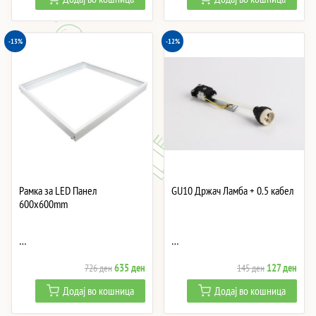
was:
is:
was:
is:
2,082 ден.
1,822 ден.
831 ден.
727 
-13%
-12%
Рамка за LED Панел
GU10 Држач Ламба + 0.5 кабел
600x600mm
…
…
Original
Current
Original
Curre
635
ден
127
ден
726
ден
145
ден
price
price
price
price
Додај во кошница
Додај во кошница
was:
is:
was:
is:
726 ден.
635 ден.
145 ден.
127 