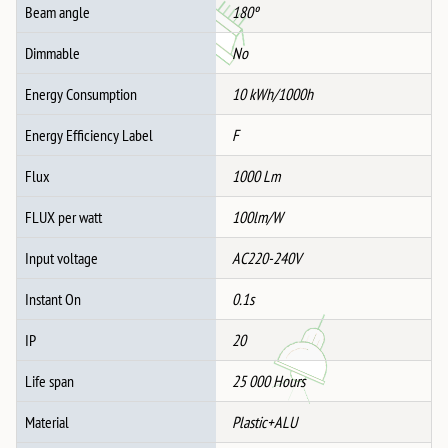
Beam angle
180º
Dimmable
No
Energy Consumption
10 kWh/1000h
Energy Efficiency Label
F
Flux
1000 Lm
FLUX per watt
100lm/W
Input voltage
AC220-240V
Instant On
0.1s
IP
20
Life span
25 000 Hours
Material
Plastic+ALU