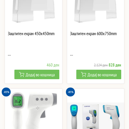
Заштитен екран 450x450mm
Заштитен екран 600x750mm
…
…
Original
Curre
460
ден
828
ден
2,124
ден
price
price
Додај во кошница
Додај во кошница
was:
is:
2,124 ден.
828 
-85%
-85%