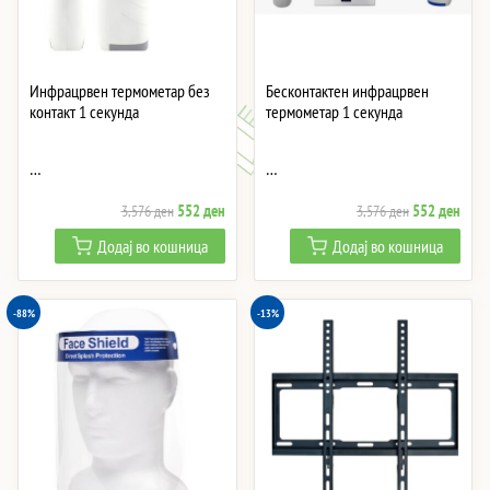
Инфрацрвен термометар без
Бесконтактен инфрацрвен
контакт 1 секунда
термометар 1 секунда
…
…
Original
Current
Original
Curre
552
ден
552
ден
3,576
ден
3,576
ден
price
price
price
price
Додај во кошница
Додај во кошница
was:
is:
was:
is:
3,576 ден.
552 ден.
3,576 ден.
552 
-88%
-13%