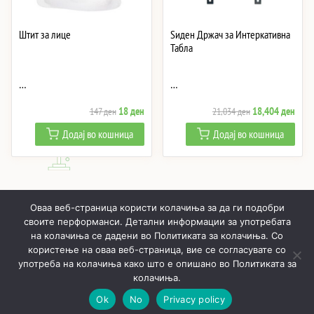
Штит за лице
Ѕиден Држач за Интеркативна
Табла
…
…
Original
Current
Original
Curre
18
ден
18,404
ден
147
ден
21,034
ден
price
price
price
price
Додај во кошница
Додај во кошница
was:
is:
was:
is:
147 ден.
18 ден.
21,034 ден.
18,4
Оваа веб-страница користи колачиња за да ги подобри
своите перформанси. Детални информации за употребата
на колачиња се дадени во Политиката за колачиња. Со
користење на оваа веб-страница, вие се согласувате со
ПОЧНУВАЈЌИ
ПРОИЗВОДИ
МОЈ ПРОФИЛ
КОШНИЧКА
употреба на колачиња како што е опишано во Политиката за
РЕАЛИЗИРАНИ ПРОЕКТИ
ЗА НАС
КОНТАКТИ
колачиња.
Ok
No
Privacy policy
Онлајн LED осветлување © 2019 - 2026
Политика за приватност
Општи услови