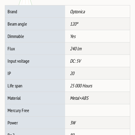
CCT
Brand
Optonica
Бела
количина
Beam angle
120º
Dimmable
Yes
Flux
240 lm
Input voltage
DC: 5V
IP
20
Life span
25 000 Hours
Material
Metal+ABS
Mercury Free
Power
3W
Ra ?
80