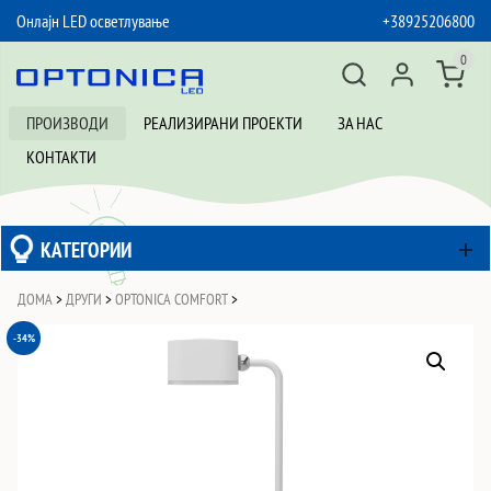
Онлајн LED осветлување
+38925206800
SKIP TO CONTENT
0
ПРОИЗВОДИ
РЕАЛИЗИРАНИ ПРОЕКТИ
ЗА НАС
КОНТАКТИ
КАТЕГОРИИ
ДОМА
>
ДРУГИ
>
OPTONICA COMFORT
>
-34%