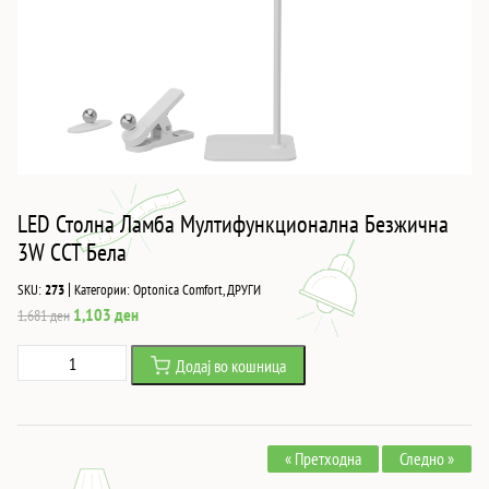
LED Столна Ламба Мултифункционална Безжична
3W CCT Бела
|
SKU:
273
Категории:
Optonica Comfort
,
ДРУГИ
Original
Current
1,103
ден
1,681
ден
price
price
LED
Додај во кошница
was:
is:
Столна
1,681 ден.
1,103 ден.
Ламба
Мултифункционална
« Претходна
Следно »
Безжична
3W