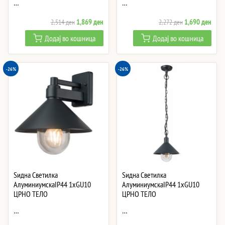
…
…
Original
Current
Original
Curre
1,869
ден
1,690
ден
2,514
ден
2,272
ден
price
price
price
price
Додај во кошница
Додај во кошница
was:
is:
was:
is:
2,514 ден.
1,869 ден.
2,272 ден.
1,69
-26%
-26%
Ѕидна Светилка
Ѕидна Светилка
АлуминиумскаIP44 1xGU10
АлуминиумскаIP44 1xGU10
ЦРНО ТЕЛО
ЦРНО ТЕЛО
…
…