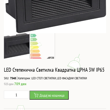
LED Степенична Светилка Квадратна ЦРНА 3W IP65
|
SKU:
7548
Категории:
LED СТЕП СВЕТИЛКИ
,
LED ФАСАДНИ СВЕТИЛКИ
Original
Current
709
ден
925
ден
price
price
LED
Додај во кошница
was:
is:
Степенична
925 ден.
709 ден.
Светилка