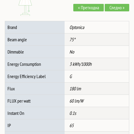
Квадратна
« Претходна
Следно »
ЦРНА
3W
IP65
Brand
Optonica
количина
Beam angle
75°
Dimmable
No
Energy Consumption
3 kWh/1000h
Energy Efficiency Label
G
Flux
180 lm
FLUX per watt
60 lm/W
Instant On
0.1s
IP
65