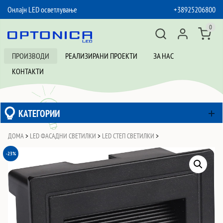
Онлајн LED осветлување
+38925206800
SKIP TO CONTENT
0
ПРОИЗВОДИ
РЕАЛИЗИРАНИ ПРОЕКТИ
ЗА НАС
КОНТАКТИ
КАТЕГОРИИ
ДОМА
>
LED ФАСАДНИ СВЕТИЛКИ
>
LED СТЕП СВЕТИЛКИ
>
-23%