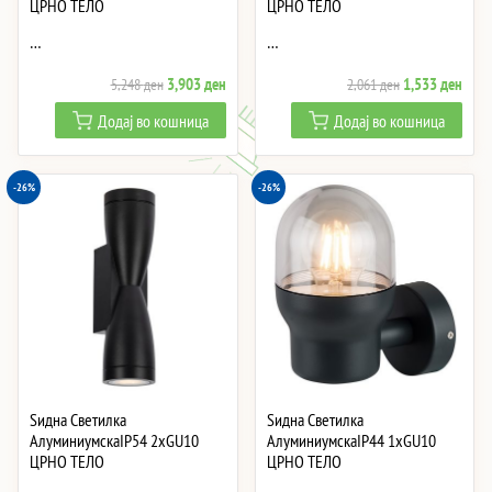
ЦРНО ТЕЛО
ЦРНО ТЕЛО
…
…
Original
Current
Original
Curre
3,903
ден
1,533
ден
5,248
ден
2,061
ден
price
price
price
price
Додај во кошница
Додај во кошница
was:
is:
was:
is:
5,248 ден.
3,903 ден.
2,061 ден.
1,53
-26%
-26%
Ѕидна Светилка
Ѕидна Светилка
АлуминиумскаIP54 2xGU10
АлуминиумскаIP44 1xGU10
ЦРНО ТЕЛО
ЦРНО ТЕЛО