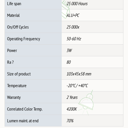
Life span
25 000 Hours
Material
ALU+PC
On/Off Cycles
25 000x
Operating Frequency
50-60 Hz
Power
3W
Ra ?
80
Size of product
103x45x58 mm
Temperature
-20°C / +40°C
Warranty
2 Years
Correlated Color Temp.
4200K
Lumen maint. at end
70%