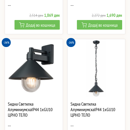
…
…
Original
Current
Original
Curre
1,869
ден
1,690
ден
2,514
ден
2,272
ден
price
price
price
price
Додај во кошница
Додај во кошница
was:
is:
was:
is:
2,514 ден.
1,869 ден.
2,272 ден.
1,69
-26%
-26%
Ѕидна Светилка
Ѕидна Светилка
АлуминиумскаIP44 1xGU10
АлуминиумскаIP44 1xGU10
ЦРНО ТЕЛО
ЦРНО ТЕЛО
…
…