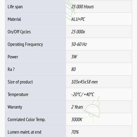
Life span
25 000 Hours
Material
ALU+PC
On/Off Cycles
25 000x
Operating Frequency
50-60 Hz
Power
3W
Ra ?
80
Size of product
103x45x58 mm
Temperature
-20°C / +40°C
Warranty
2 Years
Correlated Color Temp.
3000K
Lumen maint. at end
70%