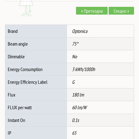
Квадратна
« Претходна
Следно »
БЕЛА
3W
IP65
Brand
Optonica
количина
Beam angle
75°
Dimmable
No
Energy Consumption
3 kWh/1000h
Energy Efficiency Label
G
Flux
180 lm
FLUX per watt
60 lm/W
Instant On
0.1s
IP
65