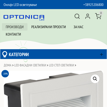
Онлајн LED осветлување
+38925206800
SKIP TO CONTENT
0
ПРОИЗВОДИ
РЕАЛИЗИРАНИ ПРОЕКТИ
ЗА НАС
КОНТАКТИ
КАТЕГОРИИ
ДОМА
>
LED ФАСАДНИ СВЕТИЛКИ
>
LED СТЕП СВЕТИЛКИ
>
-23%