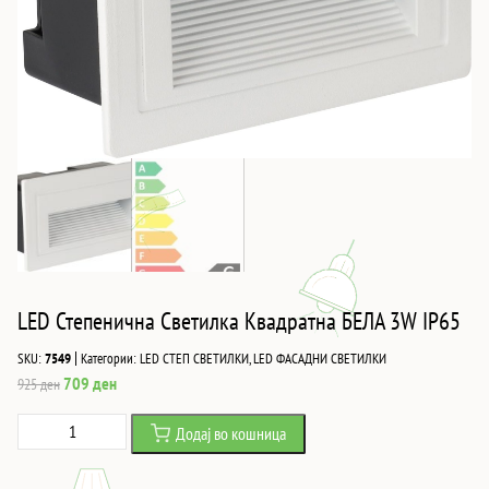
LED Степенична Светилка Квадратна БЕЛА 3W IP65
|
SKU:
7549
Категории:
LED СТЕП СВЕТИЛКИ
,
LED ФАСАДНИ СВЕТИЛКИ
Original
Current
709
ден
925
ден
price
price
LED
Додај во кошница
was:
is:
Степенична
925 ден.
709 ден.
Светилка