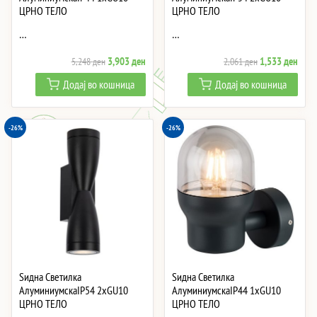
ЦРНО ТЕЛО
ЦРНО ТЕЛО
…
…
Original
Current
Original
Curre
3,903
ден
1,533
ден
5,248
ден
2,061
ден
price
price
price
price
Додај во кошница
Додај во кошница
was:
is:
was:
is:
5,248 ден.
3,903 ден.
2,061 ден.
1,53
-26%
-26%
Ѕидна Светилка
Ѕидна Светилка
АлуминиумскаIP54 2xGU10
АлуминиумскаIP44 1xGU10
ЦРНО ТЕЛО
ЦРНО ТЕЛО