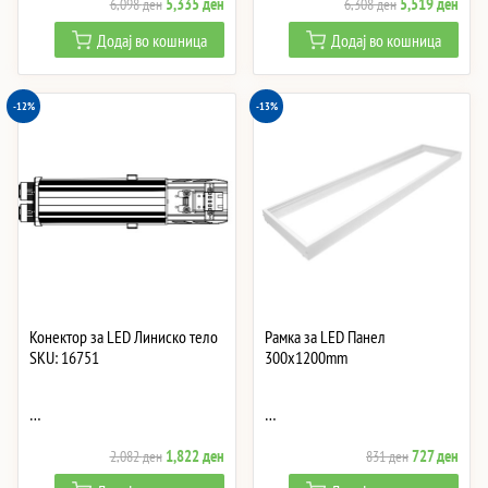
Original
Current
Original
Curre
5,335
ден
5,519
ден
6,098
ден
6,308
ден
price
price
price
price
Додај во кошница
Додај во кошница
was:
is:
was:
is:
6,098 ден.
5,335 ден.
6,308 ден.
5,51
-12%
-13%
Конектор за LED Линиско тело
Рамка за LED Панел
SKU: 16751
300x1200mm
…
…
Original
Current
Original
Curre
1,822
ден
727
ден
2,082
ден
831
ден
price
price
price
price