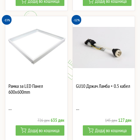
Додај во кошница
Додај во кошница
was:
is:
was:
is:
2,082 ден.
1,822 ден.
831 ден.
727 
-13%
-12%
Рамка за LED Панел
GU10 Држач Ламба + 0.5 кабел
600x600mm
…
…
Original
Current
Original
Curre
635
ден
127
ден
726
ден
145
ден
price
price
price
price
Додај во кошница
Додај во кошница
was:
is:
was:
is: