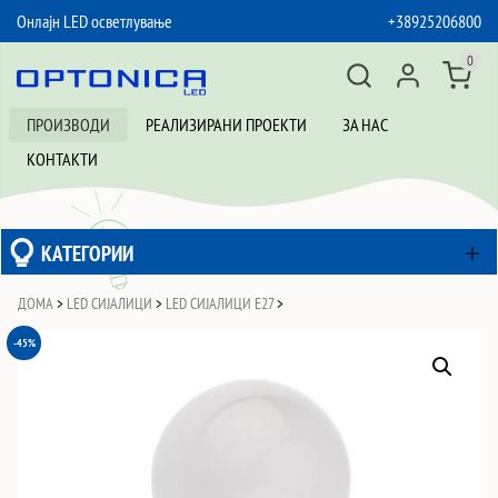
Онлајн LED осветлување
+38925206800
SKIP TO CONTENT
0
ПРОИЗВОДИ
РЕАЛИЗИРАНИ ПРОЕКТИ
ЗА НАС
КОНТАКТИ
КАТЕГОРИИ
ДОМА
>
LED СИЈАЛИЦИ
>
LED СИЈАЛИЦИ Е27
>
-45%