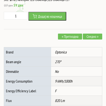
Original
Current
59
ден
107
ден
price
price
LED
Додај во кошница
was:
is:
СИJАЛИЦА
107 ден.
59 ден.
E27
A60
« Претходна
Следно »
9W
806LM
220-
Brand
Optonica
240V
4500K
Beam angle
270°
количина
Dimmable
No
Energy Consumption
9 kWh/1000h
Energy Efficiency Label
F
Flux
820 Lm