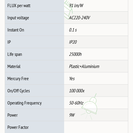
FLUX per watt
91 lm/W
Input voltage
AC220-240V
Instant On
0.1 s
IP
IP20
Life span
25000h
Material
Plastic+Aluminium
Mercury Free
Yes
On/Off Cycles
100 000x
Operating Frequency
50-60Hz
Power
9W
Power Factor