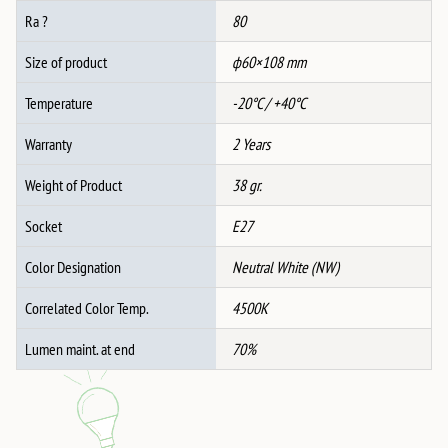
Ra ?
80
Size of product
ф60×108 mm
Temperature
-20°C / +40°C
Warranty
2 Years
Weight of Product
38 gr.
Socket
E27
Color Designation
Neutral White (NW)
Correlated Color Temp.
4500K
Lumen maint. at end
70%