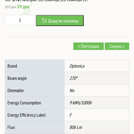
Original
Current
59
ден
107
ден
price
price
LED
Додај во кошница
was:
is:
СИJАЛИЦА
107 ден.
59 ден.
E27
A60
« Претходна
Следно »
9W
806LM
220-
Brand
Optonica
240V
2700K
Beam angle
270°
количина
Dimmable
No
Energy Consumption
9 kWh/1000h
Energy Efficiency Label
F
Flux
806 Lm