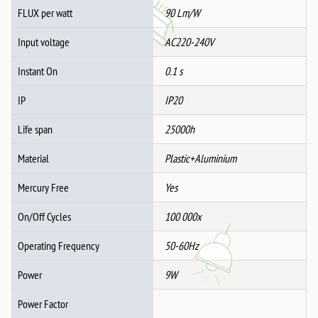
FLUX per watt
90 Lm/W
Input voltage
AC220-240V
Instant On
0.1 s
IP
IP20
Life span
25000h
Material
Plastic+Aluminium
Mercury Free
Yes
On/Off Cycles
100 000x
Operating Frequency
50-60Hz
Power
9W
Power Factor