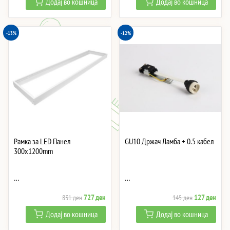
Додај во кошница
Додај во кошница
was:
is:
was:
is:
2,082 ден.
1,822 ден.
726 ден.
635 
-13%
-12%
Рамка за LED Панел
GU10 Држач Ламба + 0.5 кабел
300x1200mm
…
…
Original
Current
Original
Curre
727
ден
127
ден
831
ден
145
ден
price
price
price
price
Додај во кошница
Додај во кошница
was:
is:
was:
is: