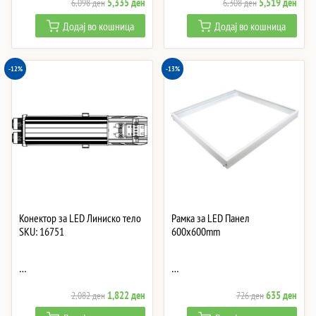
Original
Current
Original
Curre
5,335
ден
5,519
ден
6,098
ден
6,308
ден
price
price
price
price
Додај во кошница
Додај во кошница
was:
is:
was:
is:
6,098 ден.
5,335 ден.
6,308 ден.
5,51
-12%
-13%
Конектор за LED Линиско тело
Рамка за LED Панел
SKU: 16751
600x600mm
…
…
Original
Current
Original
Curre
1,822
ден
635
ден
2,082
ден
726
ден
price
price
price
price