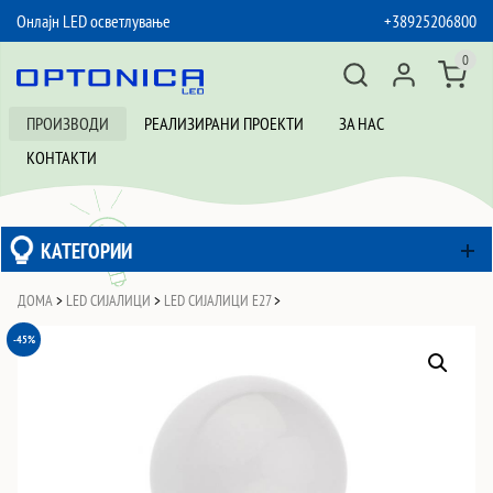
Онлајн LED осветлување
+38925206800
SKIP TO CONTENT
0
ПРОИЗВОДИ
РЕАЛИЗИРАНИ ПРОЕКТИ
ЗА НАС
КОНТАКТИ
КАТЕГОРИИ
ДОМА
>
LED СИЈАЛИЦИ
>
LED СИЈАЛИЦИ Е27
>
-45%