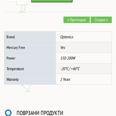
Рекламен
103,064 ден.
90,181 ден.
Дисплеј
2K
« Претходна
Следно »
43-
INCH
Држач
Brand
Optonica
за
под
Mercury Free
Yes
ANDROID
-
Power
150-200W
TOUCH
Temperature
-20°C / +40°C
SCREEN
количина
Warranty
2 Years
ПОВРЗАНИ ПРОДУКТИ