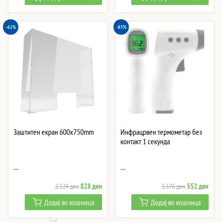
was:
is:
147 ден.
18 ден.
-61%
-85%
Заштитен екран 600x750mm
Инфрацрвен термометар без
контакт 1 секунда
…
…
Original
Current
Original
Curre
828
ден
552
ден
2,124
ден
3,576
ден
price
price
price
price
Додај во кошница
Додај во кошница
was:
is:
was:
is:
2,124 ден.
828 ден.
3,576 ден.
552 