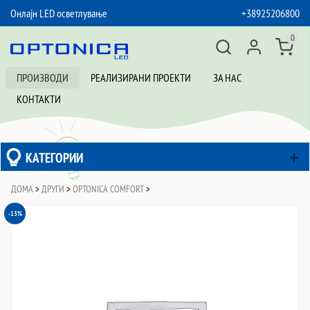
Онлајн LED осветлување
+38925206800
SKIP TO CONTENT
0
ПРОИЗВОДИ
РЕАЛИЗИРАНИ ПРОЕКТИ
ЗА НАС
КОНТАКТИ
КАТЕГОРИИ
ДОМА
>
ДРУГИ
>
OPTONICA COMFORT
>
-13%