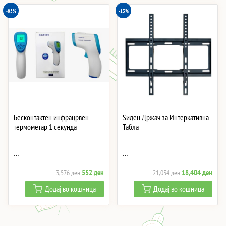
-85%
-13%
Бесконтактен инфрацрвен
Ѕиден Држач за Интеркативна
термометар 1 секунда
Табла
…
…
Original
Current
Original
Curre
552
ден
18,404
ден
3,576
ден
21,034
ден
price
price
price
price
Додај во кошница
Додај во кошница
was:
is:
was:
is:
3,576 ден.
552 ден.
21,034 ден.
18,4