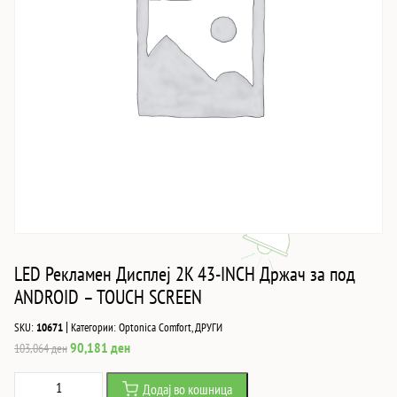
LED Рекламен Дисплеј 2K 43-INCH Држач за под
ANDROID – TOUCH SCREEN
|
SKU:
10671
Категории:
Optonica Comfort
,
ДРУГИ
Original
Current
90,181
ден
103,064
ден
price
price
LED
Додај во кошница
was:
is: