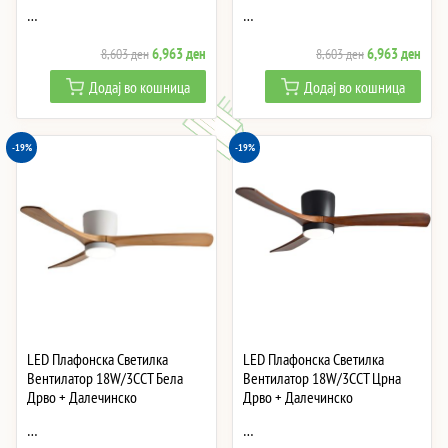
…
…
Original
Current
Original
Curre
6,963
ден
6,963
ден
8,603
ден
8,603
ден
price
price
price
price
Додај во кошница
Додај во кошница
was:
is:
was:
is:
8,603 ден.
6,963 ден.
8,603 ден.
6,96
-19%
-19%
LED Плафонска Светилка
LED Плафонска Светилка
Вентилатор 18W/3CCT Бела
Вентилатор 18W/3CCT Црна
Дрво + Далечинско
Дрво + Далечинско
…
…