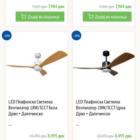
Original
Current
Original
Curre
7,984
ден
7,984
ден
9,865
ден
9,865
ден
price
price
price
price
Додај во кошница
Додај во кошница
was:
is:
was:
is:
9,865 ден.
7,984 ден.
9,865 ден.
7,984
-19%
-19%
LED Плафонска Светилка
LED Плафонска Светилка
Вентилатор 18W/3CCT Бела
Вентилатор 18W/3CCT Црна
Дрво + Далечинско
Дрво + Далечинско
…
…
Original
Current
Original
Curre
8,495
ден
8,495
ден
10,496
ден
10,496
ден