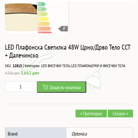
LED Плафонска Светилка 48W Црно/Дрво Тело CCT
+ Далечинско
|
SKU:
12813
Категории:
LED ВИСЕЧКИ ТЕЛА
,
LED ПЛАФОЊЕРКИ И ВИСЕЧКИ ТЕЛА
Original
Current
3,662
ден
4,186
ден
price
price
LED
Додај во кошница
was:
is:
Плафонска
4,186 ден.
3,662 ден.
Светилка
48W
« Претходна
Следно »
Црно/
Дрво
Тело
Brand
Optonica
CCT