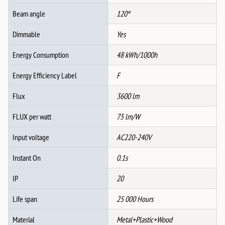
+
Beam angle
120º
Далечинско
количина
Dimmable
Yes
Energy Consumption
48 kWh/1000h
Energy Efficiency Label
F
Flux
3600 lm
FLUX per watt
75 lm/W
Input voltage
AC220-240V
Instant On
0.1s
IP
20
Life span
25 000 Hours
Material
Metal+Plastic+Wood