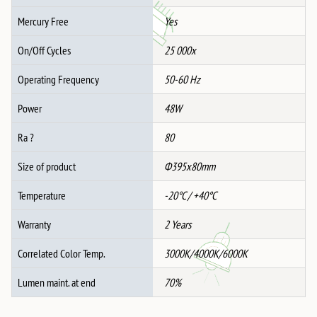
Mercury Free
Yes
On/Off Cycles
25 000x
Operating Frequency
50-60 Hz
Power
48W
Ra ?
80
Size of product
Ф395x80mm
Temperature
-20°C / +40°C
Warranty
2 Years
Correlated Color Temp.
3000K/4000K/6000K
Lumen maint. at end
70%