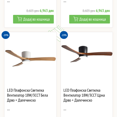
…
…
Original
Current
Original
Curre
6,963
ден
6,963
ден
8,603
ден
8,603
ден
price
price
price
price
Додај во кошница
Додај во кошница
was:
is:
was:
is:
8,603 ден.
6,963 ден.
8,603 ден.
6,96
-19%
-19%
LED Плафонска Светилка
LED Плафонска Светилка
Вентилатор 18W/3CCT Бела
Вентилатор 18W/3CCT Црна
Дрво + Далечинско
Дрво + Далечинско
…
…