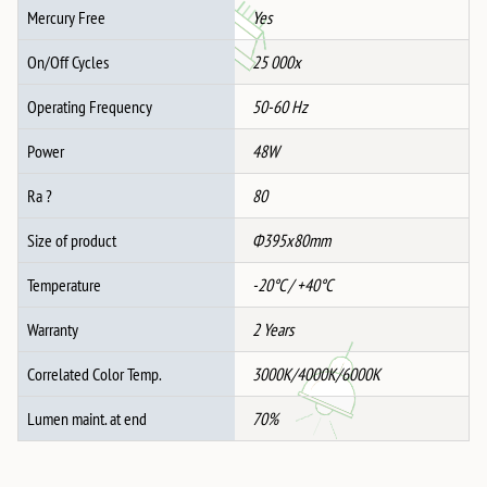
Mercury Free
Yes
On/Off Cycles
25 000x
Operating Frequency
50-60 Hz
Power
48W
Ra ?
80
Size of product
Ф395x80mm
Temperature
-20°C / +40°C
Warranty
2 Years
Correlated Color Temp.
3000K/4000K/6000K
Lumen maint. at end
70%