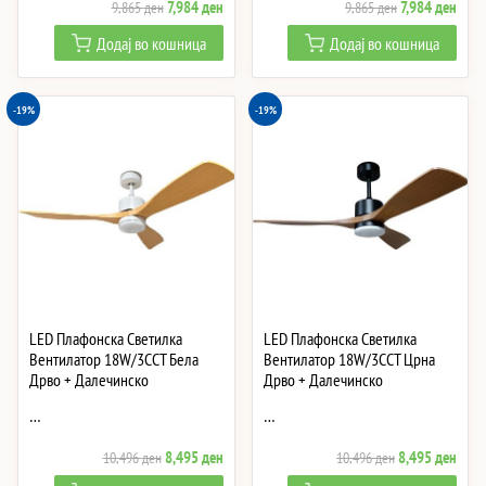
Original
Current
Original
Curre
7,984
ден
7,984
ден
9,865
ден
9,865
ден
price
price
price
price
Додај во кошница
Додај во кошница
was:
is:
was:
is:
9,865 ден.
7,984 ден.
9,865 ден.
7,984
-19%
-19%
LED Плафонска Светилка
LED Плафонска Светилка
Вентилатор 18W/3CCT Бела
Вентилатор 18W/3CCT Црна
Дрво + Далечинско
Дрво + Далечинско
…
…
Original
Current
Original
Curre
8,495
ден
8,495
ден
10,496
ден
10,496
ден
price
price
price
price