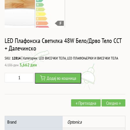
LED Плафонска Светилка 48W Бело/Дрво Тело CCT
+ Далечинско
|
SKU:
12814
Категории:
LED ВИСЕЧКИ ТЕЛА
,
LED ПЛАФОЊЕРКИ И ВИСЕЧКИ ТЕЛА
Original
Current
3,662
ден
4,186
ден
price
price
LED
Додај во кошница
was:
is:
Плафонска
4,186 ден.
3,662 ден.
Светилка
48W
« Претходна
Следно »
Бело/
Дрво
Тело
Brand
Optonica
CCT