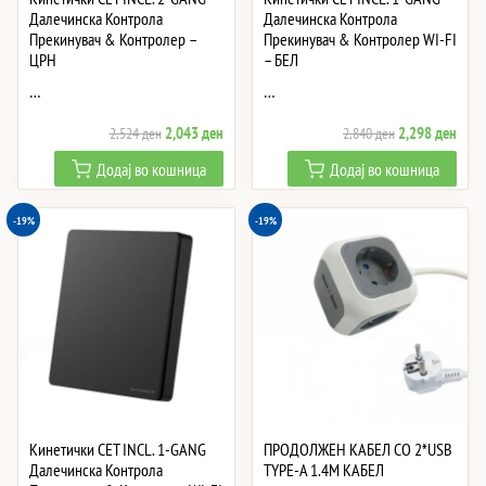
Далечинска Контрола
Далечинска Контрола
Прекинувач & Контролер –
Прекинувач & Контролер WI-FI
ЦРН
– БЕЛ
…
…
Original
Current
Original
Curre
2,043
ден
2,298
ден
2,524
ден
2,840
ден
price
price
price
price
Додај во кошница
Додај во кошница
was:
is:
was:
is:
2,524 ден.
2,043 ден.
2,840 ден.
2,29
-19%
-19%
Кинетички СЕТ INCL. 1-GANG
ПРОДОЛЖЕН КАБЕЛ СО 2*USB
Далечинска Контрола
TYPE-A 1.4M КАБЕЛ