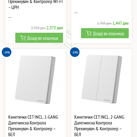
Прекинувач & Контролер WI-FI
– ЦРН
…
…
Original
Curre
1,447
ден
1,788
ден
Original
Current
2,375
ден
2,934
ден
price
price
Додај во кошница
price
price
was:
is:
Додај во кошница
was:
is:
1,788 ден.
1,447
2,934 ден.
2,375 ден.
-19%
-19%
Кинетички СЕТ INCL. 1-GANG
Кинетички СЕТ INCL. 2-GANG
Далечинска Контрола
Далечинска Контрола
Прекинувач & Контролер –
Прекинувач & Контролер –
БЕЛ
БЕЛ