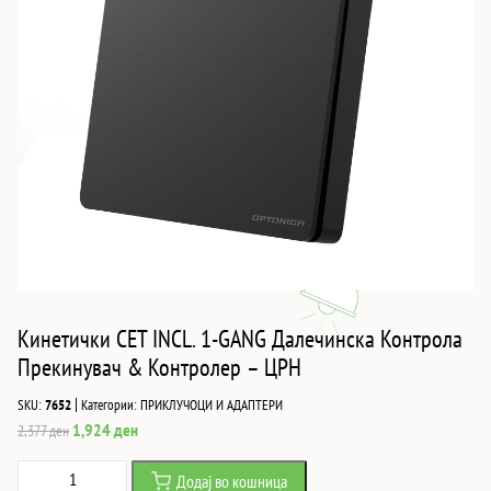
Кинетички СЕТ INCL. 1-GANG Далечинска Контрола
Прекинувач & Контролер – ЦРН
|
SKU:
7652
Категории:
ПРИКЛУЧОЦИ И АДАПТЕРИ
Original
Current
1,924
ден
2,377
ден
price
price
Кинетички
Додај во кошница
was:
is: