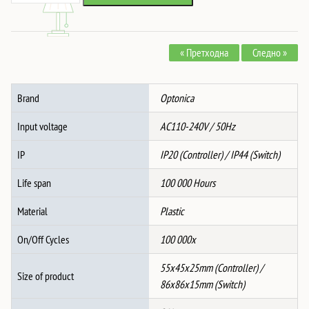
СЕТ
2,377 ден.
1,924 ден.
INCL.
1-
« Претходна
Следно »
GANG
Далечинска
Контрола
Brand
Optonica
Прекинувач
&
Input voltage
AC110-240V / 50Hz
Контролер
-
IP
IP20 (Controller) / IP44 (Switch)
ЦРН
Life span
100 000 Hours
количина
Material
Plastic
On/Off Cycles
100 000x
55x45x25mm (Controller) /
Size of product
86x86x15mm (Switch)