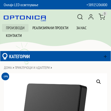
Онлајн LED осветлување
+38925206800
SKIP TO CONTENT
0
ПРОИЗВОДИ
РЕАЛИЗИРАНИ ПРОЕКТИ
ЗА НАС
КОНТАКТИ
КАТЕГОРИИ
ДОМА
>
ПРИКЛУЧОЦИ И АДАПТЕРИ
>
-19%