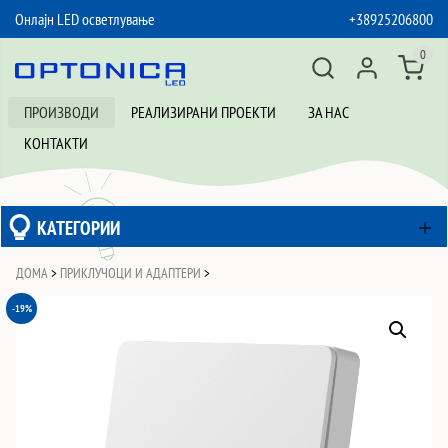
Онлајн LED осветлување
+38925206800
SKIP TO CONTENT
0
ПРОИЗВОДИ
РЕАЛИЗИРАНИ ПРОЕКТИ
ЗА НАС
КОНТАКТИ
КАТЕГОРИИ
ДОМА
>
ПРИКЛУЧОЦИ И АДАПТЕРИ
>
-19%