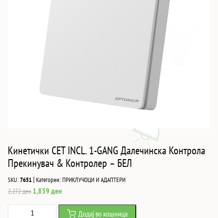
Кинетички СЕТ INCL. 1-GANG Далечинска Контрола
Прекинувач & Контролер – БЕЛ
|
SKU:
7651
Категории:
ПРИКЛУЧОЦИ И АДАПТЕРИ
Original
Current
1,839
ден
2,272
ден
price
price
Кинетички
Додај во кошница
was:
is: