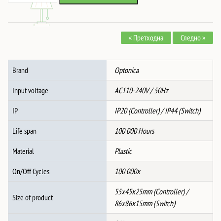
СЕТ
2,272 ден.
1,839 ден.
INCL.
1-
« Претходна
Следно »
GANG
Далечинска
Контрола
Brand
Optonica
Прекинувач
&
Input voltage
AC110-240V / 50Hz
Контролер
-
IP
IP20 (Controller) / IP44 (Switch)
БЕЛ
Life span
100 000 Hours
количина
Material
Plastic
On/Off Cycles
100 000x
55x45x25mm (Controller) /
Size of product
86x86x15mm (Switch)