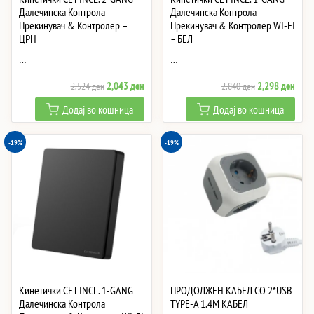
Далечинска Контрола
Далечинска Контрола
Прекинувач & Контролер –
Прекинувач & Контролер WI-FI
ЦРН
– БЕЛ
…
…
Original
Current
Original
Curre
2,043
ден
2,298
ден
2,524
ден
2,840
ден
price
price
price
price
Додај во кошница
Додај во кошница
was:
is:
was:
is:
2,524 ден.
2,043 ден.
2,840 ден.
2,29
-19%
-19%
Кинетички СЕТ INCL. 1-GANG
ПРОДОЛЖЕН КАБЕЛ СО 2*USB
Далечинска Контрола
TYPE-A 1.4M КАБЕЛ