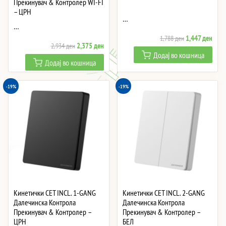
Прекинувач & Контролер WI-FI
– ЦРН
…
…
Original
Curre
1,447
ден
1,788
ден
Original
Current
2,375
ден
2,934
ден
price
price
Додај во кошница
price
price
was:
is:
Додај во кошница
was:
is:
1,788 ден.
1,447
2,934 ден.
2,375 ден.
-19%
-19%
Кинетички СЕТ INCL. 1-GANG
Кинетички СЕТ INCL. 2-GANG
Далечинска Контрола
Далечинска Контрола
Прекинувач & Контролер –
Прекинувач & Контролер –
ЦРН
БЕЛ