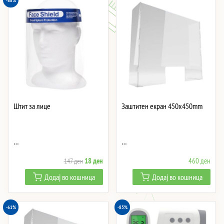
-88%
Штит за лице
Заштитен екран 450x450mm
…
…
Original
Current
18
ден
460
ден
147
ден
price
price
Додај во кошница
Додај во кошница
was:
is:
147 ден.
18 ден.
-61%
-85%