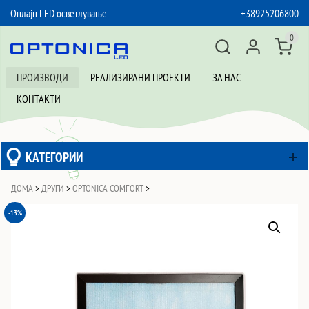
Онлајн LED осветлување
+38925206800
SKIP TO CONTENT
0
ПРОИЗВОДИ
РЕАЛИЗИРАНИ ПРОЕКТИ
ЗА НАС
КОНТАКТИ
КАТЕГОРИИ
ДОМА
>
ДРУГИ
>
OPTONICA COMFORT
>
-13%