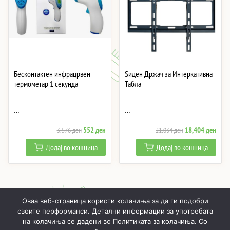
Бесконтактен инфрацрвен
Ѕиден Држач за Интеркативна
термометар 1 секунда
Табла
…
…
Original
Current
Original
Curre
552
ден
18,404
ден
3,576
ден
21,034
ден
price
price
price
price
Додај во кошница
Додај во кошница
was:
is:
was:
is:
3,576 ден.
552 ден.
21,034 ден.
18,4
Оваа веб-страница користи колачиња за да ги подобри
своите перформанси. Детални информации за употребата
на колачиња се дадени во Политиката за колачиња. Со