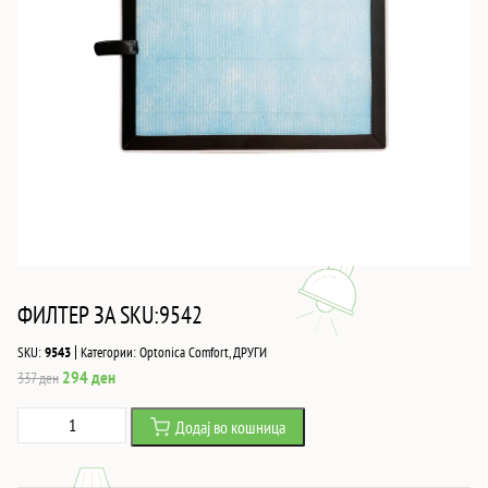
ФИЛТЕР ЗА SKU:9542
|
SKU:
9543
Категории:
Optonica Comfort
,
ДРУГИ
Original
Current
294
ден
337
ден
price
price
ФИЛТЕР
Додај во кошница
was:
is:
ЗА
337 ден.
294 ден.
SKU:9542