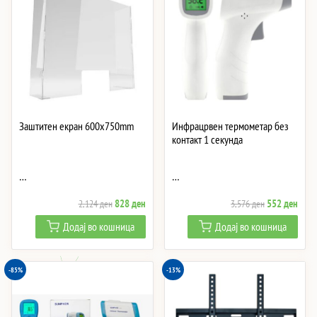
Заштитен екран 600x750mm
Инфрацрвен термометар без
контакт 1 секунда
…
…
Original
Current
Original
Curre
828
ден
552
ден
2,124
ден
3,576
ден
price
price
price
price
Додај во кошница
Додај во кошница
was:
is:
was:
is:
2,124 ден.
828 ден.
3,576 ден.
552 
-85%
-13%