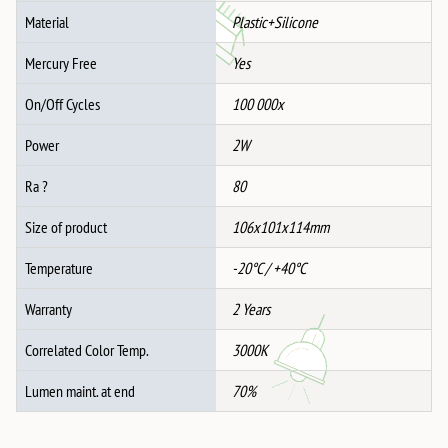
Material
Plastic+Silicone
Mercury Free
Yes
On/Off Cycles
100 000x
Power
2W
Ra ?
80
Size of product
106x101x114mm
Temperature
-20°C / +40°C
Warranty
2 Years
Correlated Color Temp.
3000K
Lumen maint. at end
70%