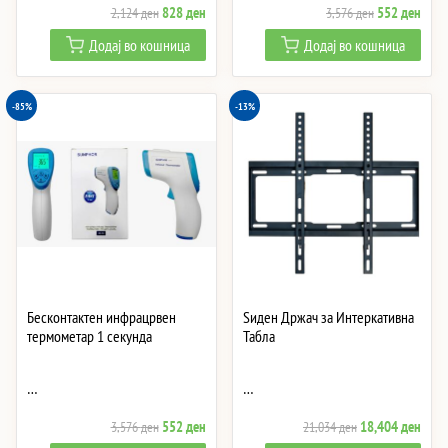
Original
Current
Original
Curre
828
ден
552
ден
2,124
ден
3,576
ден
price
price
price
price
Додај во кошница
Додај во кошница
was:
is:
was:
is:
2,124 ден.
828 ден.
3,576 ден.
552 
-85%
-13%
Бесконтактен инфрацрвен
Ѕиден Држач за Интеркативна
термометар 1 секунда
Табла
…
…
Original
Current
Original
Curre
552
ден
18,404
ден
3,576
ден
21,034
ден
price
price
price
price