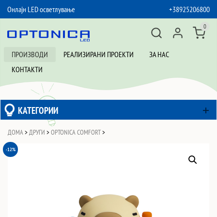
Онлајн LED осветлување
+38925206800
SKIP TO CONTENT
0
ПРОИЗВОДИ
РЕАЛИЗИРАНИ ПРОЕКТИ
ЗА НАС
КОНТАКТИ
КАТЕГОРИИ
ДОМА
>
ДРУГИ
>
OPTONICA COMFORT
>
-12%