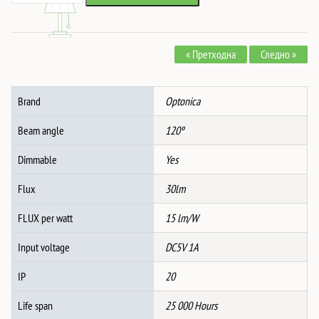
ИГРАЧКА
1,449 ден.
1,268 ден.
СВЕТИЛКА
СИЛИКОНСКА
« Претходна
Следно »
КАПИБАРА
2W
1200MAH
Brand
Optonica
5V/1A
количина
Beam angle
120º
Dimmable
Yes
Flux
30lm
FLUX per watt
15 lm/W
Input voltage
DC5V 1A
IP
20
Life span
25 000 Hours