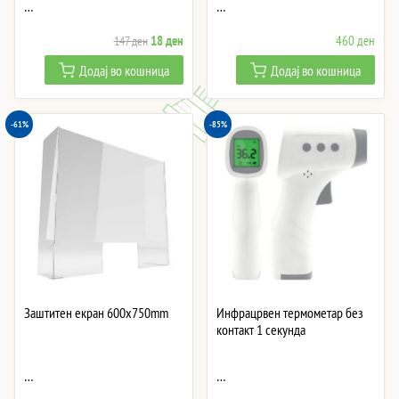
…
…
Original
Current
18
ден
460
ден
147
ден
price
price
Додај во кошница
Додај во кошница
was:
is:
147 ден.
18 ден.
-61%
-85%
Заштитен екран 600x750mm
Инфрацрвен термометар без
контакт 1 секунда
…
…