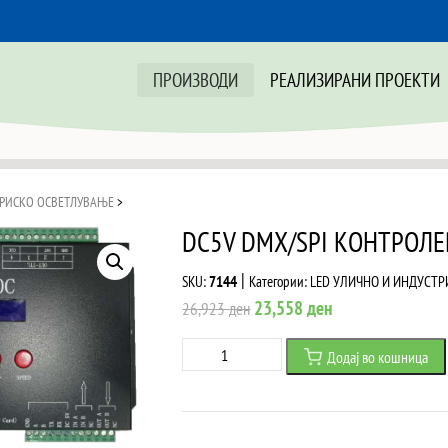
ПРОИЗВОДИ
РЕАЛИЗИРАНИ ПРОЕКТИ
ТРИСКО ОСВЕТЛУВАЊЕ
>
DC5V DMX/SPI КОНТРОЛЕ
|
SKU:
7144
Категории:
LED УЛИЧНО И ИНДУСТ
Original
Current
23,558
ден
26,923
ден
price
price
DC5V
Додај во кошница
was:
is:
DMX/SPI
26,923 ден.
23,558 ден.
КОНТРОЛЕР
-