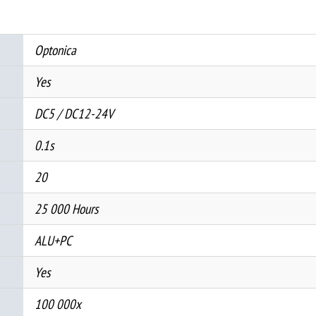
4
ИЗЛЕЗНИ
Optonica
ПОРТИ
количина
Yes
DC5 / DC12-24V
0.1s
20
25 000 Hours
ALU+PC
Yes
100 000x