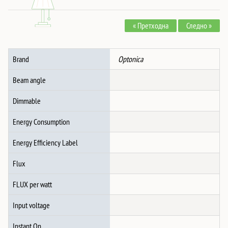
PD+QC3.0
36W
« Претходна
Следно »
ЦРН
количина
Brand
Optonica
Beam angle
Dimmable
Energy Consumption
Energy Efficiency Label
Flux
FLUX per watt
Input voltage
Instant On