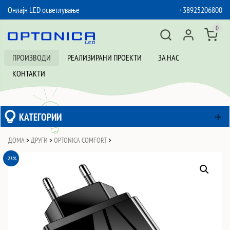
Онлајн LED осветлување
+38925206800
SKIP TO CONTENT
0
ПРОИЗВОДИ
РЕАЛИЗИРАНИ ПРОЕКТИ
ЗА НАС
КОНТАКТИ
КАТЕГОРИИ
ДОМА
>
ДРУГИ
>
OPTONICA COMFORT
>
-23%