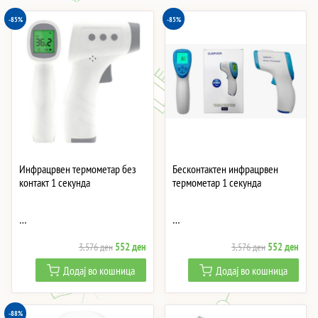
-85%
-85%
Инфрацрвен термометар без
Бесконтактен инфрацрвен
контакт 1 секунда
термометар 1 секунда
…
…
Original
Current
Original
Curre
552
ден
552
ден
3,576
ден
3,576
ден
price
price
price
price
Додај во кошница
Додај во кошница
was:
is:
was:
is:
3,576 ден.
552 ден.
3,576 ден.
552 
-88%