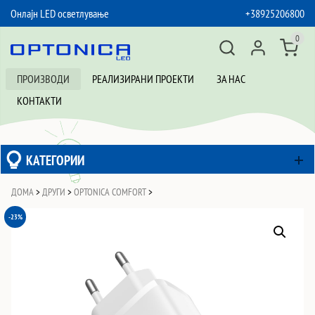
Онлајн LED осветлување
+38925206800
SKIP TO CONTENT
0
ПРОИЗВОДИ
РЕАЛИЗИРАНИ ПРОЕКТИ
ЗА НАС
КОНТАКТИ
КАТЕГОРИИ
ДОМА
>
ДРУГИ
>
OPTONICA COMFORT
>
-23%