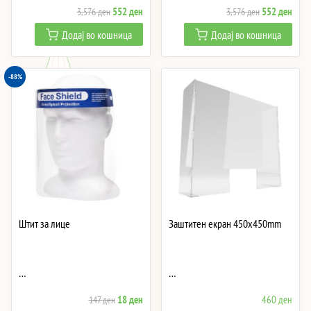
Original
Current
Original
Curre
552
ден
552
ден
3,576
ден
3,576
ден
price
price
price
price
Додај во кошница
Додај во кошница
was:
is:
was:
is:
3,576 ден.
552 ден.
3,576 ден.
552 
-88%
Штит за лице
Заштитен екран 450x450mm
…
…
Original
Current
18
ден
460
ден
147
ден