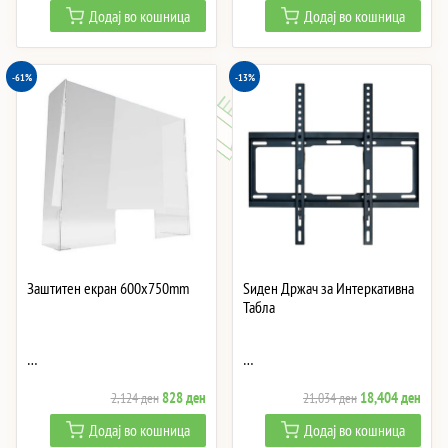
price
price
Додај во кошница
Додај во кошница
was:
is:
147 ден.
18 ден.
-61%
-13%
Заштитен екран 600x750mm
Ѕиден Држач за Интеркативна
Табла
…
…
Original
Current
Original
Curre
828
ден
18,404
ден
2,124
ден
21,034
ден
price
price
price
price
Додај во кошница
Додај во кошница
was:
is:
was:
is: