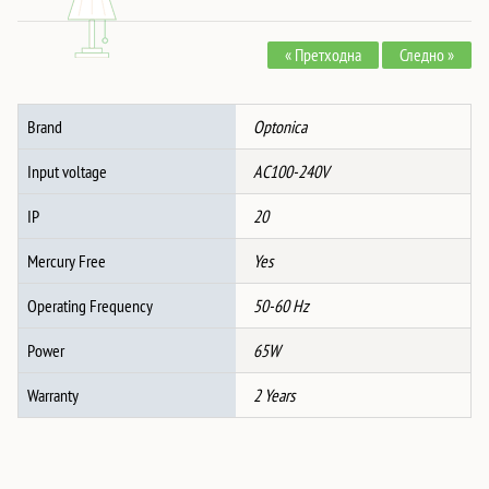
Адаптер
Бел
« Претходна
Следно »
Type-
C
/
Brand
Optonica
Type-
A
Input voltage
AC100-240V
количина
IP
20
Mercury Free
Yes
Operating Frequency
50-60 Hz
Power
65W
Warranty
2 Years