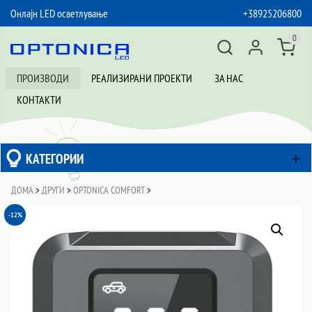
Онлајн LED осветлување
+38925206800
SKIP TO CONTENT
0
ПРОИЗВОДИ
РЕАЛИЗИРАНИ ПРОЕКТИ
ЗА НАС
КОНТАКТИ
КАТЕГОРИИ
ДОМА
>
ДРУГИ
>
OPTONICA COMFORT
>
-12%