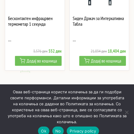
Бесконтактен инфрацрвен
Ѕиден Држач за Интеркативна
термометар 1 секунда
Табла
…
…
Original
Current
Original
Curre
552
ден
18,404
ден
3,576
ден
21,034
ден
price
price
price
price
Додај во кошница
Додај во кошница
was:
is:
was:
is:
3,576 ден.
552 ден.
21,034 ден.
18,4
Оваа веб-страница користи колачиња за да ги подобри
своите перформанси. Детални информации за употребата
на колачиња се дадени во Политиката за колачиња. Со
користење на оваа веб-страница, вие се согласувате со
ПОЧНУВАЈЌИ
ПРОИЗВОДИ
МОЈ ПРОФИЛ
КОШНИЧКА
употреба на колачиња како што е опишано во Политиката за
колачиња.
РЕАЛИЗИРАНИ ПРОЕКТИ
ЗА НАС
КОНТАКТИ
Ok
No
Privacy policy
Онлајн LED осветлување © 2019 - 2026
Политика за приватност