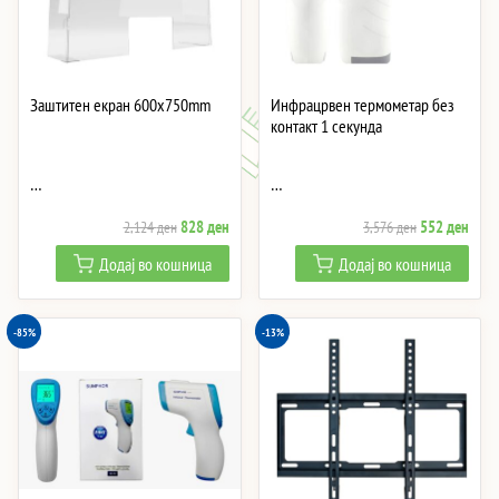
Заштитен екран 600x750mm
Инфрацрвен термометар без
контакт 1 секунда
…
…
Original
Current
Original
Curre
828
ден
552
ден
2,124
ден
3,576
ден
price
price
price
price
Додај во кошница
Додај во кошница
was:
is:
was:
is:
2,124 ден.
828 ден.
3,576 ден.
552 
-85%
-13%