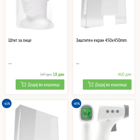
Штит за лице
Заштитен екран 450x450mm
…
…
Original
Current
18
ден
460
ден
147
ден
price
price
Додај во кошница
Додај во кошница
was:
is:
147 ден.
18 ден.
-61%
-85%