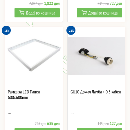
Original
Current
Original
Curre
1,822
ден
727
ден
2,082
ден
831
ден
price
price
price
price
Додај во кошница
Додај во кошница
was:
is:
was:
is:
2,082 ден.
1,822 ден.
831 ден.
727 
-13%
-12%
Рамка за LED Панел
GU10 Држач Ламба + 0.5 кабел
600x600mm
…
…
Original
Current
Original
Curre
635
ден
127
ден
726
ден
145
ден
price
price
price
price