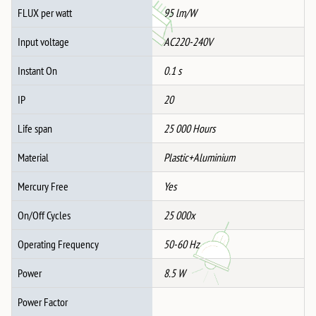
FLUX per watt
95 lm/W
Input voltage
AC220-240V
Instant On
0.1 s
IP
20
Life span
25 000 Hours
Material
Plastic+Aluminium
Mercury Free
Yes
On/Off Cycles
25 000x
Operating Frequency
50-60 Hz
Power
8.5 W
Power Factor