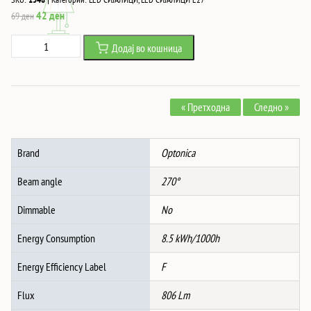
Original
Current
42
ден
69
ден
price
price
Led
Додај во кошница
was:
is:
СИЈАЛИЦА
69 ден.
42 ден.
E27
8.5W
« Претходна
Следно »
6000K
количина
Brand
Optonica
Beam angle
270°
Dimmable
No
Energy Consumption
8.5 kWh/1000h
Energy Efficiency Label
F
Flux
806 Lm