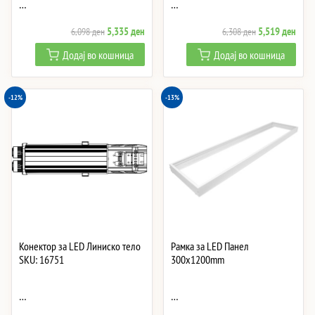
…
…
Original
Current
Original
Curre
5,335
ден
5,519
ден
6,098
ден
6,308
ден
price
price
price
price
Додај во кошница
Додај во кошница
was:
is:
was:
is:
6,098 ден.
5,335 ден.
6,308 ден.
5,51
-12%
-13%
Конектор за LED Линиско тело
Рамка за LED Панел
SKU: 16751
300x1200mm
…
…