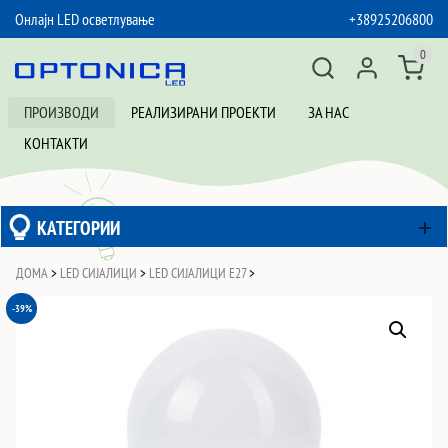
Онлајн LED осветлување
+38925206800
SKIP TO CONTENT
0
ПРОИЗВОДИ
РЕАЛИЗИРАНИ ПРОЕКТИ
ЗА НАС
КОНТАКТИ
КАТЕГОРИИ
ДОМА
>
LED СИЈАЛИЦИ
>
LED СИЈАЛИЦИ Е27
>
-39%