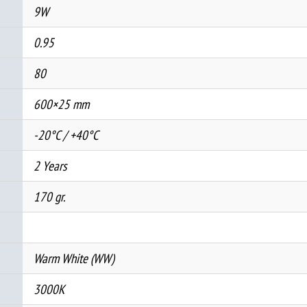
9W
0.95
80
600×25 mm
-20°C / +40°C
2 Years
170 gr.
Warm White (WW)
3000K