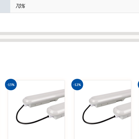
70%
-13%
-12%