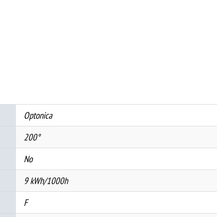
СТАКЛО
9W
60CM
175-
265V
800Lm
3000K
Ra>80
Optonica
PF>0.9
количина
200°
No
9 kWh/1000h
F