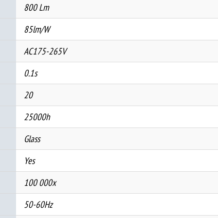
800 Lm
85lm/W
AC175-265V
0.1s
20
25000h
Glass
Yes
100 000x
50-60Hz