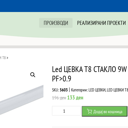
ПРОИЗВОДИ
РЕАЛИЗИРАНИ ПРОЕКТИ
И T8
>
Led ЦЕВКА T8 СТАКЛО 9W
PF>0.9
|
SKU:
5603
Категории:
LED ЦЕВКИ
,
LED ЦЕВКИ T
Original
Current
133
ден
196
ден
price
price
Led
Додај во кошница
was:
is:
ЦЕВКА
196 ден.
133 ден.
T8