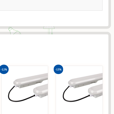
-12%
-13%