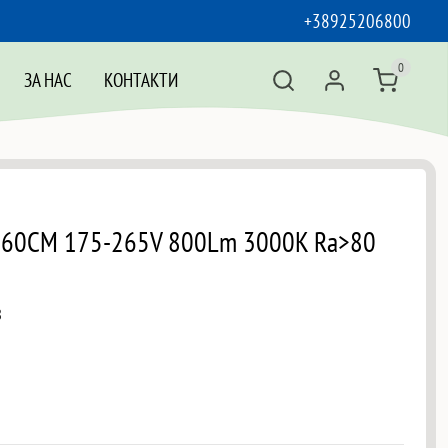
+38925206800
0
ЗА НАС
КОНТАКТИ
 60CM 175-265V 800Lm 3000K Ra>80
8