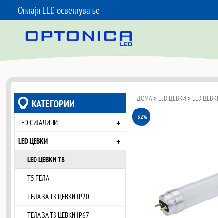
Онлајн LED осветлување
SKIP TO CONTENT
ДОМА
>
LED ЦЕВКИ
>
LED ЦЕВК
КАТЕГОРИИ
-32%
+
LED СИЈАЛИЦИ
+
LED ЦЕВКИ
LED ЦЕВКИ T8
T5 ТЕЛА
ТЕЛА ЗА Т8 ЦЕВКИ IP20
ТЕЛА ЗА Т8 ЦЕВКИ IP67