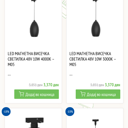
LED МАГНЕТНА ВИСЕЧКА
LED МАГНЕТНА ВИСЕЧКА
СВЕТИЛКА 48V 10W 4000K –
СВЕТИЛКА 48V 10W 3000K –
M05
M05
…
…
Original
Current
Original
Curre
3,370
ден
3,370
ден
3,851
ден
3,851
ден
price
price
price
price
Додај во кошница
Додај во кошница
was:
is:
was:
is:
3,851 ден.
3,370 ден.
3,851 ден.
3,37
-13%
-13%