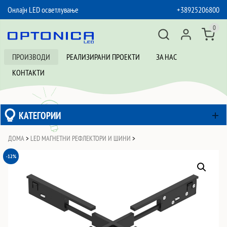
Онлајн LED осветлување
+38925206800
SKIP TO CONTENT
0
ПРОИЗВОДИ
РЕАЛИЗИРАНИ ПРОЕКТИ
ЗА НАС
КОНТАКТИ
КАТЕГОРИИ
ДОМА
>
LED МАГНЕТНИ РЕФЛЕКТОРИ И ШИНИ
>
-12%