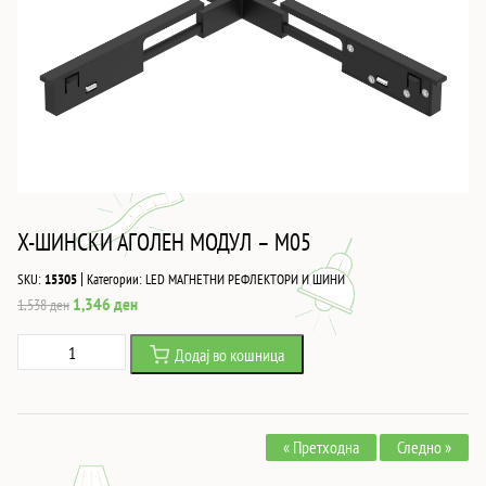
X-ШИНСКИ АГОЛЕН МОДУЛ – M05
|
SKU:
15305
Категории:
LED МАГНЕТНИ РЕФЛЕКТОРИ И ШИНИ
Original
Current
1,346
ден
1,538
ден
price
price
X-
Додај во кошница
was:
is:
ШИНСКИ
1,538 ден.
1,346 ден.
АГОЛЕН
МОДУЛ
« Претходна
Следно »
-
M05