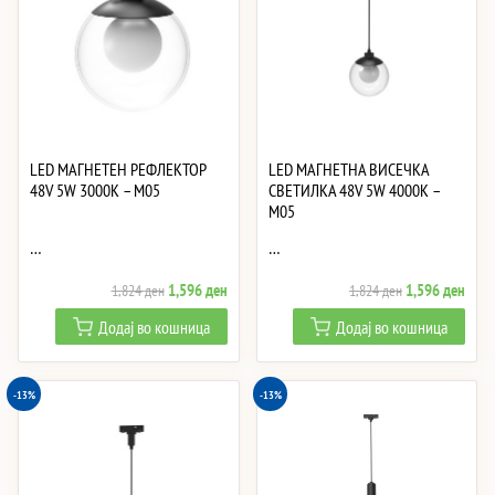
LED МАГНЕТЕН РЕФЛЕКТОР
LED МАГНЕТНА ВИСЕЧКА
48V 5W 3000K – M05
СВЕТИЛКА 48V 5W 4000K –
M05
…
…
Original
Current
Original
Curre
1,596
ден
1,596
ден
1,824
ден
1,824
ден
price
price
price
price
Додај во кошница
Додај во кошница
was:
is:
was:
is:
1,824 ден.
1,596 ден.
1,824 ден.
1,59
-13%
-13%