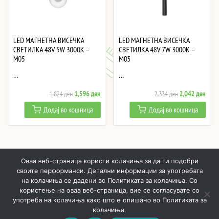
LED МАГНЕТНА ВИСЕЧКА
LED МАГНЕТНА ВИСЕЧКА
СВЕТИЛКА 48V 5W 3000K –
СВЕТИЛКА 48V 7W 3000K –
M05
M05
…
…
Original
Current
Original
Curre
1,596
ден
2,042
ден
1,824
ден
2,334
ден
price
price
price
price
Додај во кошница
Додај во кошница
was:
is:
was:
is:
1,824 ден.
1,596 ден.
2,334 ден.
2,04
Оваа веб-страница користи колачиња за да ги подобри
своите перформанси. Детални информации за употребата
на колачиња се дадени во Политиката за колачиња. Со
користење на оваа веб-страница, вие се согласувате со
ПОЧНУВАЈЌИ
ПРОИЗВОДИ
МОЈ ПРОФИЛ
КОШНИЧКА
употреба на колачиња како што е опишано во Политиката за
РЕАЛИЗИРАНИ ПРОЕКТИ
ЗА НАС
КОНТАКТИ
колачиња.