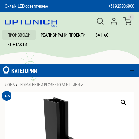
Онлајн LED осветлување
+38925206800
SKIP TO CONTENT
0
ПРОИЗВОДИ
РЕАЛИЗИРАНИ ПРОЕКТИ
ЗА НАС
КОНТАКТИ
КАТЕГОРИИ
ДОМА
>
LED МАГНЕТНИ РЕФЛЕКТОРИ И ШИНИ
>
-12%