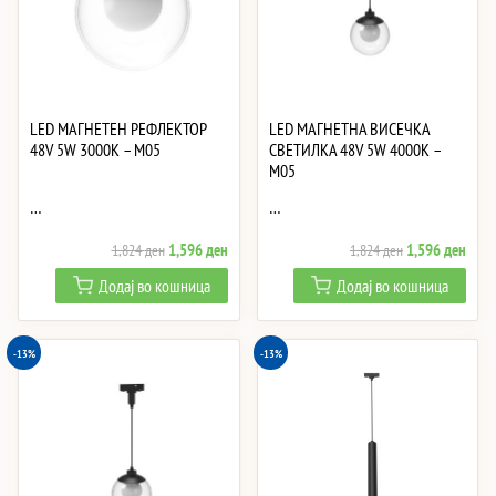
LED МАГНЕТЕН РЕФЛЕКТОР
LED МАГНЕТНА ВИСЕЧКА
48V 5W 3000K – M05
СВЕТИЛКА 48V 5W 4000K –
M05
…
…
Original
Current
Original
Curre
1,596
ден
1,596
ден
1,824
ден
1,824
ден
price
price
price
price
Додај во кошница
Додај во кошница
was:
is:
was:
is:
1,824 ден.
1,596 ден.
1,824 ден.
1,59
-13%
-13%