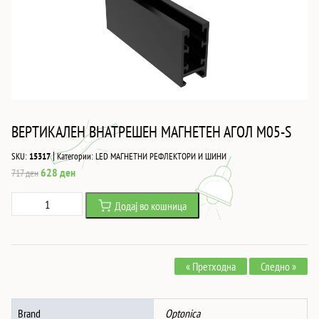
ВЕРТИКАЛЕН ВНАТРЕШЕН МАГНЕТЕН АГОЛ M05-S
|
SKU:
15317
Категории:
LED МАГНЕТНИ РЕФЛЕКТОРИ И ШИНИ
Original
Current
628
ден
717
ден
price
price
ВЕРТИКАЛЕН
Додај во кошница
was:
is:
ВНАТРЕШЕН
717 ден.
628 ден.
МАГНЕТЕН
АГОЛ
« Претходна
Следно »
M05-
S
количина
Brand
Optonica