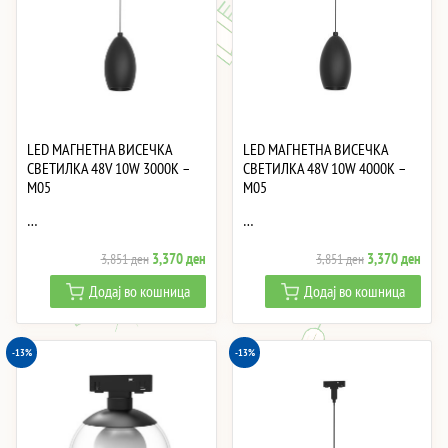
LED МАГНЕТНА ВИСЕЧКА
LED МАГНЕТНА ВИСЕЧКА
СВЕТИЛКА 48V 10W 3000K –
СВЕТИЛКА 48V 10W 4000K –
M05
M05
…
…
Original
Current
Original
Curre
3,370
ден
3,370
ден
3,851
ден
3,851
ден
price
price
price
price
Додај во кошница
Додај во кошница
was:
is:
was:
is:
3,851 ден.
3,370 ден.
3,851 ден.
3,37
-13%
-13%