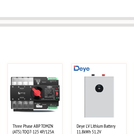
Three Phase АВР TOMZN
Deye LV Lithium Battery
(ATS) TOQ7-125 4P/125A
11.8kWh 51.2V