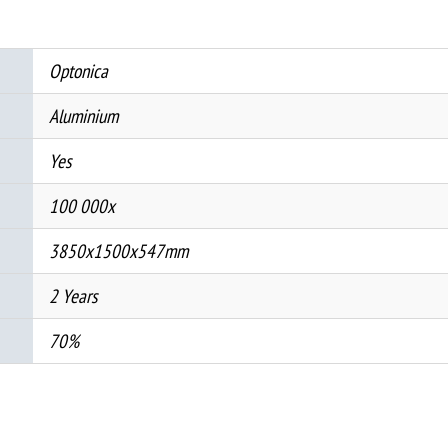
degree
количина
Optonica
Aluminium
Yes
100 000x
3850x1500x547mm
2 Years
70%