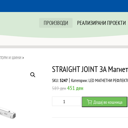
ПРОИЗВОДИ
РЕАЛИЗИРАНИ ПРОЕКТИ
КТОРИ И ШИНИ
>
STRAIGHT JOINT ЗА Магн
|
SKU:
5247
Категории:
LED МАГНЕТНИ РЕФЛЕКТ
Original
Current
451
ден
589
ден
price
price
STRAIGHT
Додај во кошница
was:
is:
JOINT
589 ден.
451 ден.
ЗА
Магнетна