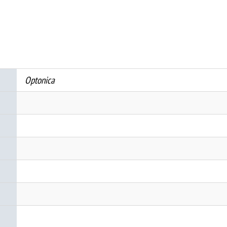
ШИНА
-
M20/M35
количина
Optonica