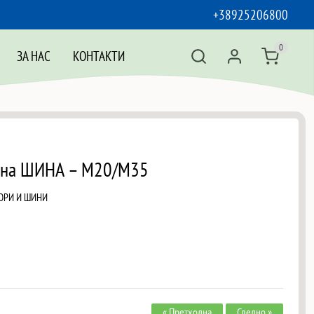
+38925206800
0
ЗА НАС
КОНТАКТИ
етна ШИНА – M20/M35
ОРИ И ШИНИ
« Претходна
Следно »