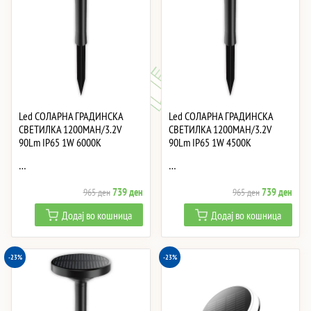
Led СОЛАРНА ГРАДИНСКА
Led СОЛАРНА ГРАДИНСКА
СВЕТИЛКА 1200MAH/3.2V
СВЕТИЛКА 1200MAH/3.2V
90Lm IP65 1W 6000K
90Lm IP65 1W 4500K
…
…
Original
Current
Original
Curre
739
ден
739
ден
965
ден
965
ден
price
price
price
price
Додај во кошница
Додај во кошница
was:
is:
was:
is:
965 ден.
739 ден.
965 ден.
739 
-23%
-23%