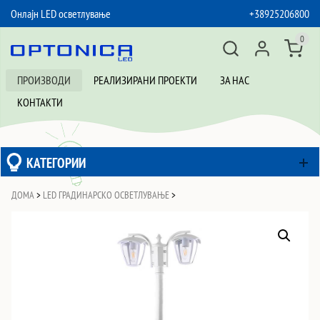
Онлајн LED осветлување
+38925206800
SKIP TO CONTENT
0
ПРОИЗВОДИ
РЕАЛИЗИРАНИ ПРОЕКТИ
ЗА НАС
КОНТАКТИ
КАТЕГОРИИ
ДОМА
>
LED ГРАДИНАРСКО ОСВЕТЛУВАЊЕ
>