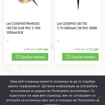
Led СОЛАРНОГРАНИСКО
Led СОЛАРНО СВЕТЛО
СВЕТЛО 0.6W IP65 3.7VDC
3.7V/1800mAH 2W IP65 3000K
2000mA RGB
…
…
Original
Current
Original
Curre
1,367
ден
1,111
ден
1,786
ден
1,451
ден
price
price
price
price
Додај во кошница
Додај во кошница
was:
is:
was:
is:
1,786 ден.
1,367 ден.
1,451 ден.
1,11
Оваа веб-страница користи колачиња за да ги подобри
своите перформанси. Детални информации за употребата
на колачиња се дадени во Политиката за колачиња. Со
користење на оваа веб-страница, вие се согласувате со
ПОЧНУВАЈЌИ
ПРОИЗВОДИ
МОЈ ПРОФИЛ
КОШНИЧКА
употреба на колачиња како што е опишано во Политиката за
колачиња.