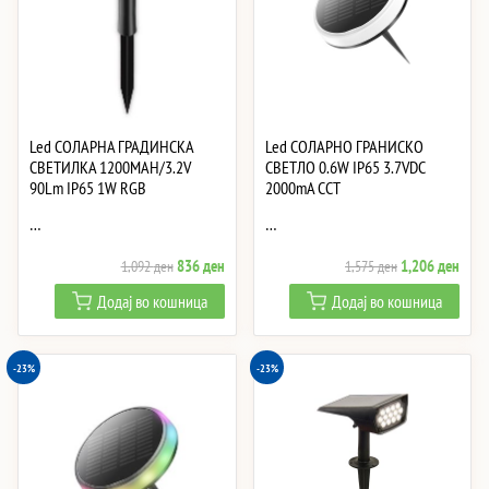
Led СОЛАРНА ГРАДИНСКА
Led СОЛАРНО ГРАНИСКО
СВЕТИЛКА 1200MAH/3.2V
СВЕТЛО 0.6W IP65 3.7VDC
90Lm IP65 1W RGB
2000mA CCT
…
…
Original
Current
Original
Curre
836
ден
1,206
ден
1,092
ден
1,575
ден
price
price
price
price
Додај во кошница
Додај во кошница
was:
is:
was:
is:
1,092 ден.
836 ден.
1,575 ден.
1,20
-23%
-23%