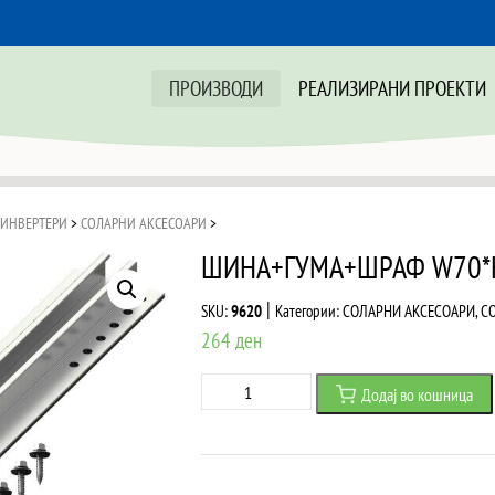
ПРОИЗВОДИ
РЕАЛИЗИРАНИ ПРОЕКТИ
 ИНВЕРТЕРИ
>
СОЛАРНИ АКСЕСОАРИ
>
ШИНА+ГУМА+ШРАФ W70*
|
SKU:
9620
Категории:
СОЛАРНИ АКСЕСОАРИ
,
С
264
ден
ШИНА+ГУМА+ШРАФ
Додај во кошница
W70*H22*L380mm
-
АЛУМИНИУМ