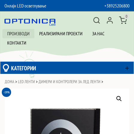
Онлајн LED осветлување
+38925206800
SKIP TO CONTENT
0
ПРОИЗВОДИ
РЕАЛИЗИРАНИ ПРОЕКТИ
ЗА НАС
КОНТАКТИ
КАТЕГОРИИ
ДОМА
>
LED ЛЕНТИ
>
ДИМЕРИ И КОНТРОЛЕРИ ЗА ЛЕД ЛЕНТИ
>
-19%