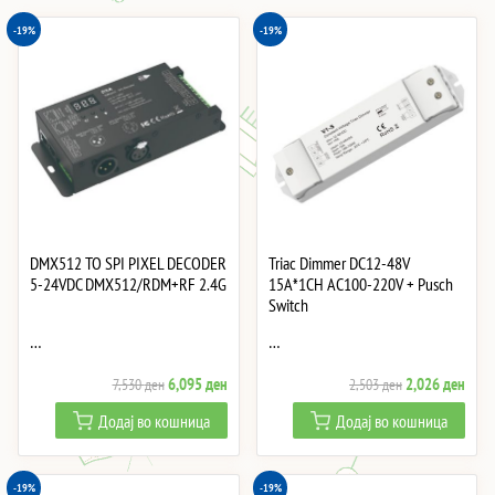
-19%
-19%
DMX512 TO SPI PIXEL DECODER
Triac Dimmer DC12-48V
5-24VDC DMX512/RDM+RF 2.4G
15A*1CH AC100-220V + Pusch
Switch
…
…
Original
Current
Original
Curre
6,095
ден
2,026
ден
7,530
ден
2,503
ден
price
price
price
price
Додај во кошница
Додај во кошница
was:
is:
was:
is:
7,530 ден.
6,095 ден.
2,503 ден.
2,02
-19%
-19%