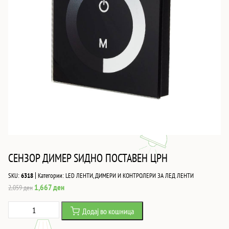
СЕНЗОР ДИМЕР ЅИДНО ПОСТАВЕН ЦРН
|
SKU:
6318
Категории:
LED ЛЕНТИ
,
ДИМЕРИ И КОНТРОЛЕРИ ЗА ЛЕД ЛЕНТИ
Original
Current
1,667
ден
2,059
ден
price
price
СЕНЗОР
Додај во кошница
was:
is:
ДИМЕР
2,059 ден.
1,667 ден.