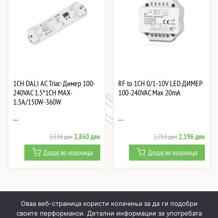
1CH DALI AC Triac-Димер 100-
RF to 1CH 0/1-10V LED ДИМЕР
240VAC 1.5*1CH MAX-
100-240VAC Max 20mA
1.5A/150W-360W
…
…
Original
Current
Original
Curre
2,860
ден
2,196
ден
3,534
ден
2,713
ден
price
price
price
price
Додај во кошница
Додај во кошница
was:
is:
was:
is:
3,534 ден.
2,860 ден.
2,713 ден.
2,19
Оваа веб-страница користи колачиња за да ги подобри
своите перформанси. Детални информации за употребата