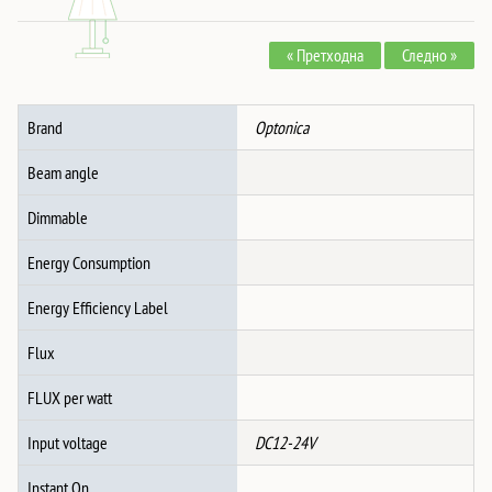
ЅИДНО
ПОСТАВЕН
« Претходна
Следно »
ЦРН
количина
Brand
Optonica
Beam angle
Dimmable
Energy Consumption
Energy Efficiency Label
Flux
FLUX per watt
Input voltage
DC12-24V
Instant On