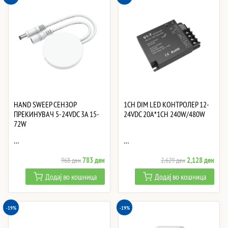
HAND SWEEP СЕНЗОР
1CH DIM LED КОНТРОЛЕР 12-
ПРЕКИНУВАЧ 5-24VDC 3A 15-
24VDC 20A*1CH 240W/480W
72W
…
…
Original
Current
Original
Curre
783
ден
2,128
ден
968
ден
2,629
ден
price
price
price
price
Додај во кошница
Додај во кошница
was:
is:
was:
is:
968 ден.
783 ден.
2,629 ден.
2,12
-19%
-19%