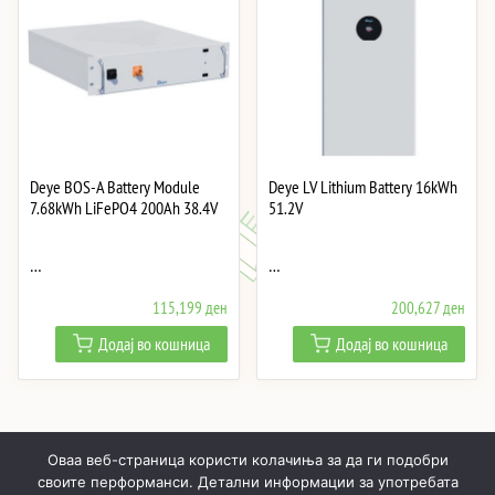
Deye BOS-A Battery Module
Deye LV Lithium Battery 16kWh
7.68kWh LiFePO4 200Ah 38.4V
51.2V
…
…
115,199
ден
200,627
ден
Додај во кошница
Додај во кошница
Оваа веб-страница користи колачиња за да ги подобри
своите перформанси. Детални информации за употребата