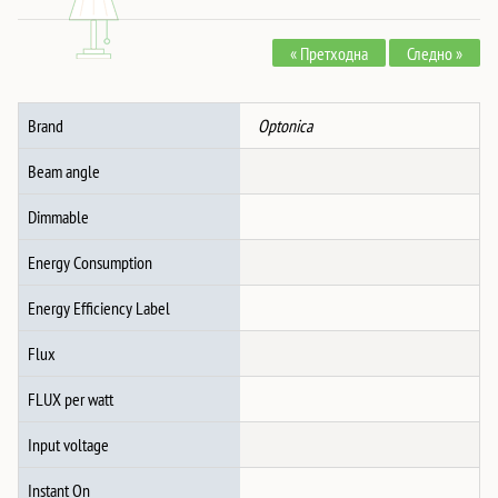
1.5M
4MM2
« Претходна
Следно »
WITH
MC4
КОНЕКТОР
Brand
Optonica
количина
Beam angle
Dimmable
Energy Consumption
Energy Efficiency Label
Flux
FLUX per watt
Input voltage
Instant On