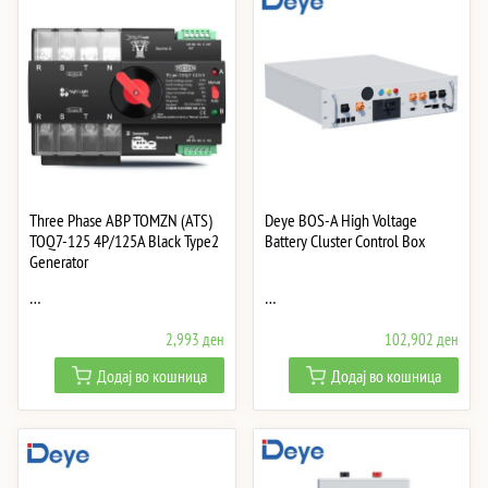
Three Phase АВР TOMZN (ATS)
Deye BOS-A High Voltage
TOQ7-125 4P/125A Black Type2
Battery Cluster Control Box
Generator
…
…
2,993
ден
102,902
ден
Додај во кошница
Додај во кошница