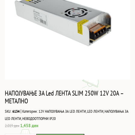
НАПОЈУВАЊЕ ЗА Led ЛЕНТА SLIM 250W 12V 20A –
МЕТАЛНО
|
SKU:
6134
Категории:
12V НАПОЈУВАЊА ЗА LED ЛЕНТИ
,
LED ЛЕНТИ
,
НАПОЈУВАЊА ЗА
LED ЛЕНТИ
,
НЕВОДООТПОРНИ IP20
Original
Current
1,458
ден
2,019
ден
price
price