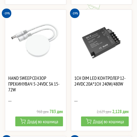
7,530 ден.
6,095 ден.
2,503 ден.
2,02
-19%
-19%
HAND SWEEP СЕНЗОР
1CH DIM LED КОНТРОЛЕР 12-
ПРЕКИНУВАЧ 5-24VDC 3A 15-
24VDC 20A*1CH 240W/480W
72W
…
…
Original
Current
Original
Curre
783
ден
2,128
ден
968
ден
2,629
ден
price
price
price
price
Додај во кошница
Додај во кошница
was:
is:
was:
is:
968 ден.
783 ден.
2,629 ден.
2,12