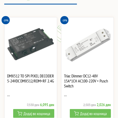
-19%
-19%
DMX512 TO SPI PIXEL DECODER
Triac Dimmer DC12-48V
5-24VDC DMX512/RDM+RF 2.4G
15A*1CH AC100-220V + Pusch
Switch
…
…
Original
Current
Original
Curre
6,095
ден
2,026
ден
7,530
ден
2,503
ден
price
price
price
price
Додај во кошница
Додај во кошница
was:
is:
was:
is: