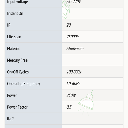
Input voltage
AC: 220V
Instant On
IP
20
Life span
25000h
Material
Aluminium
Mercury Free
On/Off Cycles
100 000x
Operating Frequency
50-60Hz
Power
250W
Power Factor
0.5
Ra ?