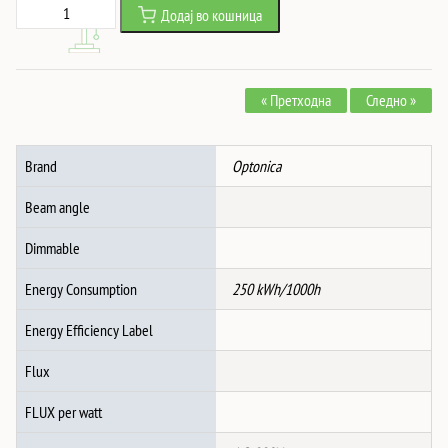
НАПОЈУВАЊЕ
Додај во кошница
was:
is:
ЗА
2,019 ден.
1,458 ден.
Led
ЛЕНТА
« Претходна
Следно »
SLIM
250W
12V
Brand
Optonica
20A
-
Beam angle
МЕТАЛНО
количина
Dimmable
Energy Consumption
250 kWh/1000h
Energy Efficiency Label
Flux
FLUX per watt