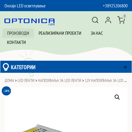
Онлајн LED осветлување
+38925206800
SKIP TO CONTENT
0
ПРОИЗВОДИ
РЕАЛИЗИРАНИ ПРОЕКТИ
ЗА НАС
КОНТАКТИ
КАТЕГОРИИ
ДОМА
>
LED ЛЕНТИ
>
НАПОЈУВАЊА ЗА LED ЛЕНТИ
>
12V НАПОЈУВАЊА ЗА LED ЛЕНТИ
-28%