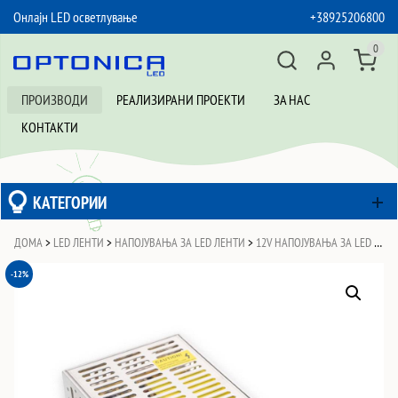
Онлајн LED осветлување
+38925206800
SKIP TO CONTENT
0
ПРОИЗВОДИ
РЕАЛИЗИРАНИ ПРОЕКТИ
ЗА НАС
КОНТАКТИ
КАТЕГОРИИ
ДОМА
>
LED ЛЕНТИ
>
НАПОЈУВАЊА ЗА LED ЛЕНТИ
>
12V НАПОЈУВАЊА ЗА LED ЛЕНТИ
-12%