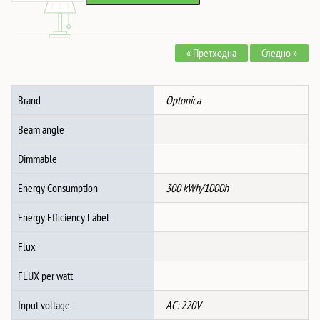
ЗА
3,994 ден.
3,495 ден.
Led
ЛЕНТА
« Претходна
Следно »
5V
МЕТАЛНО
300W
Brand
Optonica
количина
Beam angle
Dimmable
Energy Consumption
300 kWh/1000h
Energy Efficiency Label
Flux
FLUX per watt
Input voltage
AC: 220V