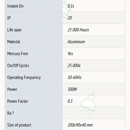
Instant On
0.1s
IP
20
Life span
25 000 Hours
Material
Aluminium
Mercury Free
Yes
On/Off Cycles
25 000x
Operating Frequency
50-60Hz
Power
300W
Power Factor
0.5
Ra ?
Size of product
200x90x40 mm