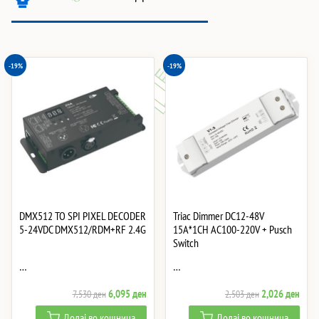
-19%
-19%
DMX512 TO SPI PIXEL DECODER
Triac Dimmer DC12-48V
5-24VDC DMX512/RDM+RF 2.4G
15A*1CH AC100-220V + Pusch
Switch
…
…
Original
Current
Original
Curre
6,095
ден
2,026
ден
7,530
ден
2,503
ден
price
price
price
price
Додај во кошница
Додај во кошница