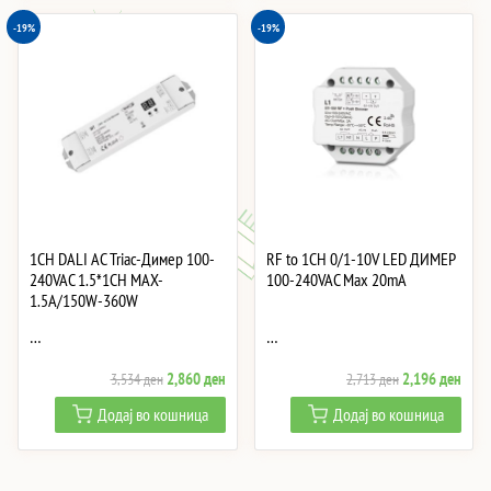
-19%
-19%
1CH DALI AC Triac-Димер 100-
RF to 1CH 0/1-10V LED ДИМЕР
240VAC 1.5*1CH MAX-
100-240VAC Max 20mA
1.5A/150W-360W
…
…
Original
Current
Original
Curre
2,860
ден
2,196
ден
3,534
ден
2,713
ден
price
price
price
price
Додај во кошница
Додај во кошница
was:
is:
was:
is:
3,534 ден.
2,860 ден.
2,713 ден.
2,19