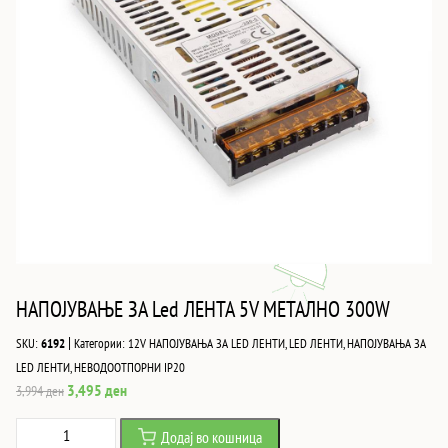
НАПОЈУВАЊЕ ЗА Led ЛЕНТА 5V МЕТАЛНО 300W
|
SKU:
6192
Категории:
12V НАПОЈУВАЊА ЗА LED ЛЕНТИ
,
LED ЛЕНТИ
,
НАПОЈУВАЊА ЗА
LED ЛЕНТИ
,
НЕВОДООТПОРНИ IP20
Original
Current
3,495
ден
3,994
ден
price
price
НАПОЈУВАЊЕ
Додај во кошница
was:
is: