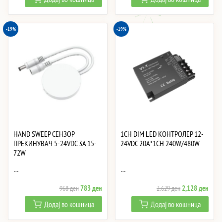
was:
is:
was:
is:
7,530 ден.
6,095 ден.
2,503 ден.
2,02
-19%
-19%
HAND SWEEP СЕНЗОР
1CH DIM LED КОНТРОЛЕР 12-
ПРЕКИНУВАЧ 5-24VDC 3A 15-
24VDC 20A*1CH 240W/480W
72W
…
…
Original
Current
Original
Curre
783
ден
2,128
ден
968
ден
2,629
ден
price
price
price
price
Додај во кошница
Додај во кошница
was:
is:
was:
is:
968 ден.
783 ден.
2,629 ден.
2,12