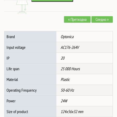
за
452 ден.
336 ден.
LED
Лента
« Претходна
Следно »
24W
24V
1A
Brand
Optonica
-
Пластично
Input voltage
AC176-264V
количина
IP
20
Life span
25 000 Hours
Material
Plastic
Operating Frequency
50-60 Hz
Power
24W
Size of product
124x56x32 mm