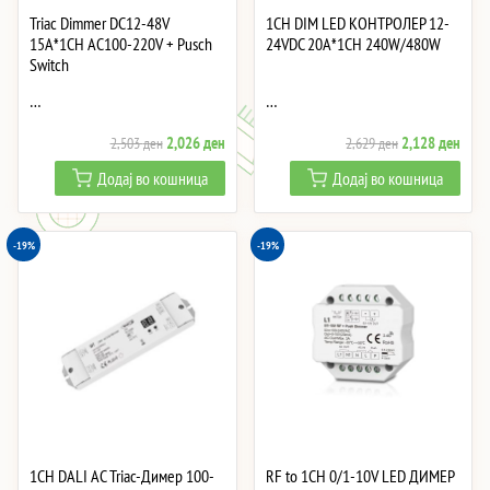
Triac Dimmer DC12-48V
1CH DIM LED КОНТРОЛЕР 12-
15A*1CH AC100-220V + Pusch
24VDC 20A*1CH 240W/480W
Switch
…
…
Original
Current
Original
Curre
2,026
ден
2,128
ден
2,503
ден
2,629
ден
price
price
price
price
Додај во кошница
Додај во кошница
was:
is:
was:
is:
2,503 ден.
2,026 ден.
2,629 ден.
2,12
-19%
-19%
1CH DALI AC Triac-Димер 100-
RF to 1CH 0/1-10V LED ДИМЕР