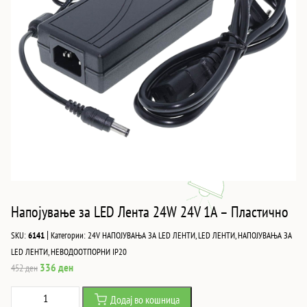
Напојување за LED Лента 24W 24V 1A – Пластично
|
SKU:
6141
Категории:
24V НАПОЈУВАЊА ЗА LED ЛЕНТИ
,
LED ЛЕНТИ
,
НАПОЈУВАЊА ЗА
LED ЛЕНТИ
,
НЕВОДООТПОРНИ IP20
Original
Current
336
ден
452
ден
price
price
Напојување
Додај во кошница
was:
is: