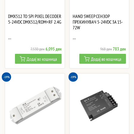
DMX512 TO SPI PIXEL DECODER
HAND SWEEP СЕНЗОР
5-24VDC DMX512/RDM+RF 2.4G
ПРЕКИНУВАЧ 5-24VDC 3A 15-
72W
…
…
Original
Current
Original
Curre
6,095
ден
783
ден
7,530
ден
968
ден
price
price
price
price
Додај во кошница
Додај во кошница
was:
is:
was:
is:
7,530 ден.
6,095 ден.
968 ден.
783 
-19%
-19%