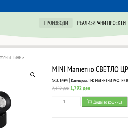
ПРОИЗВОДИ
РЕАЛИЗИРАНИ ПРОЕКТИ
КТОРИ И ШИНИ
>
MINI Магнетно СВЕТЛО Ц
|
SKU:
5494
Категории:
LED МАГНЕТНИ РЕФЛЕКТ
Original
Current
1,792
ден
2,482
ден
price
price
MINI
Додај во кошница
was:
is:
Магнетно
2,482 ден.
1,792 ден.
СВЕТЛО
ЦРНО