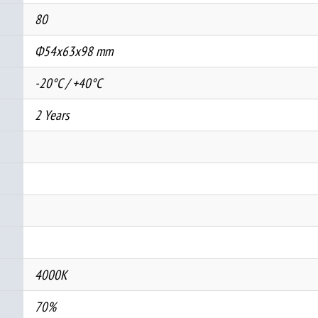
80
Ф54x63x98 mm
-20°C / +40°C
2 Years
4000K
70%