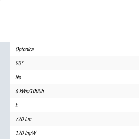
6W
4000K
количина
Optonica
90°
No
6 kWh/1000h
E
720 Lm
120 lm/W