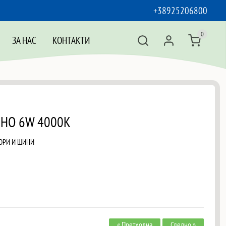
+38925206800
0
ЗА НАС
КОНТАКТИ
РНО 6W 4000K
ОРИ И ШИНИ
« Претходна
Следно »