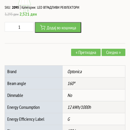
|
SKU:
2095
Категории:
LED ВГРАДЛИВИ РЕФЛЕКТОРИ
Original
Current
2,521
ден
3,293
ден
price
price
Led
Додај во кошница
was:
is:
ЅИДНО
3,293 ден.
2,521 ден.
СВЕТЛО
АЛУМИНИУМСКО
« Претходна
Следно »
БЕЛО
IP20
12W
Brand
Optonica
3000K
количина
Beam angle
160º
Dimmable
No
Energy Consumption
12 kWh/1000h
Energy Efficiency Label
G