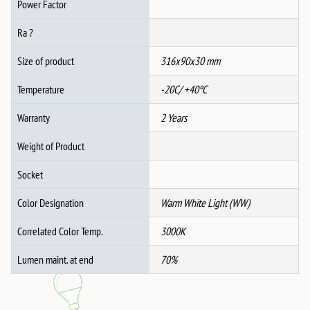
Power Factor
Ra ?
Size of product
316x90x30 mm
Temperature
-20C/ +40ºC
Warranty
2 Years
Weight of Product
Socket
Color Designation
Warm White Light (WW)
Correlated Color Temp.
3000K
Lumen maint. at end
70%