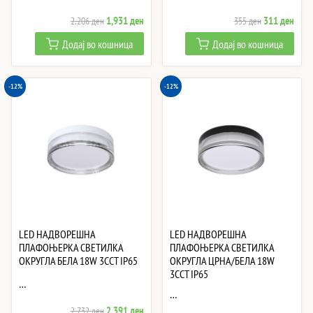
Original
Current
Original
Curre
1,931
ден
311
ден
2,206
ден
355
ден
price
price
price
price
Додај во кошница
Додај во кошница
was:
is:
was:
is:
2,206 ден.
1,931 ден.
355 ден.
311 
-12%
-12%
LED НАДВОРЕШНА
LED НАДВОРЕШНА
ПЛАФОЊЕРКА СВЕТИЛКА
ПЛАФОЊЕРКА СВЕТИЛКА
ОКРУГЛА БЕЛА 18W 3CCT IP65
ОКРУГЛА ЦРНА/БЕЛА 18W
3CCT IP65
…
…
Original
Current
2,391
ден
2,732
ден