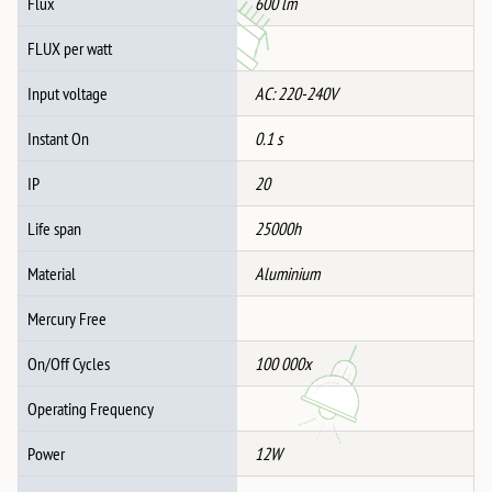
Flux
600 lm
FLUX per watt
Input voltage
AC: 220-240V
Instant On
0.1 s
IP
20
Life span
25000h
Material
Aluminium
Mercury Free
On/Off Cycles
100 000x
Operating Frequency
Power
12W