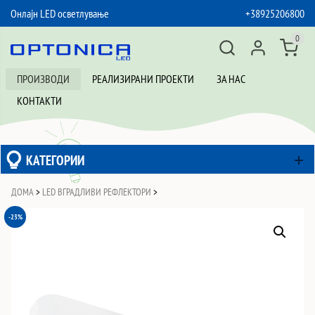
Онлајн LED осветлување
+38925206800
SKIP TO CONTENT
0
ПРОИЗВОДИ
РЕАЛИЗИРАНИ ПРОЕКТИ
ЗА НАС
КОНТАКТИ
КАТЕГОРИИ
ДОМА
>
LED ВГРАДЛИВИ РЕФЛЕКТОРИ
>
-23%