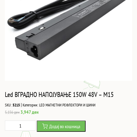
Led ВГРАДНО НАПОЈУВАЊЕ 150W 48V – M15
|
SKU:
5215
Категории:
LED МАГНЕТНИ РЕФЛЕКТОРИ И ШИНИ
Original
Current
3,947
ден
5,156
ден
price
price
Led
Додај во кошница
was:
is:
ВГРАДНО
5,156 ден.
3,947 ден.