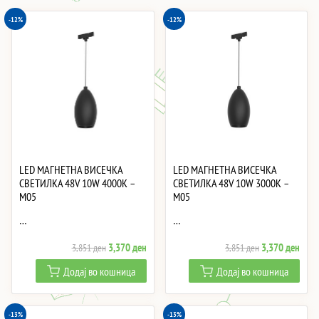
-12%
-12%
LED МАГНЕТНА ВИСЕЧКА
LED МАГНЕТНА ВИСЕЧКА
СВЕТИЛКА 48V 10W 4000K –
СВЕТИЛКА 48V 10W 3000K –
M05
M05
…
…
Original
Current
Original
Curre
3,370
ден
3,370
ден
3,851
ден
3,851
ден
price
price
price
price
Додај во кошница
Додај во кошница
was:
is:
was:
is:
3,851 ден.
3,370 ден.
3,851 ден.
3,37
-13%
-13%