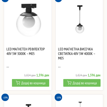
LED МАГНЕТЕН РЕФЛЕКТОР
LED МАГНЕТНА ВИСЕЧКА
48V 5W 3000K – M05
СВЕТИЛКА 48V 5W 4000K –
M05
…
…
Original
Current
Original
Curre
1,596
ден
1,596
ден
1,824
ден
1,824
ден
price
price
price
price
Додај во кошница
Додај во кошница
was:
is:
was:
is:
1,824 ден.
1,596 ден.
1,824 ден.
1,59
-13%
-13%