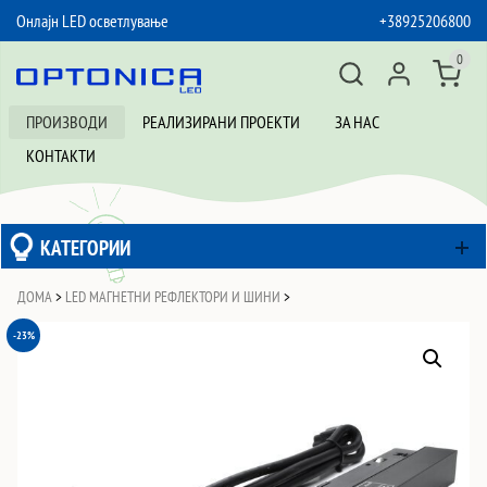
Онлајн LED осветлување
+38925206800
SKIP TO CONTENT
0
ПРОИЗВОДИ
РЕАЛИЗИРАНИ ПРОЕКТИ
ЗА НАС
КОНТАКТИ
КАТЕГОРИИ
ДОМА
>
LED МАГНЕТНИ РЕФЛЕКТОРИ И ШИНИ
>
-23%