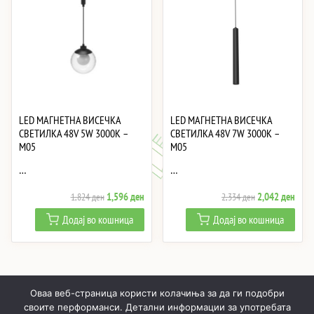
LED МАГНЕТНА ВИСЕЧКА
LED МАГНЕТНА ВИСЕЧКА
СВЕТИЛКА 48V 5W 3000K –
СВЕТИЛКА 48V 7W 3000K –
M05
M05
…
…
Original
Current
Original
Curre
1,596
ден
2,042
ден
1,824
ден
2,334
ден
price
price
price
price
Додај во кошница
Додај во кошница
was:
is:
was:
is:
1,824 ден.
1,596 ден.
2,334 ден.
2,04
Оваа веб-страница користи колачиња за да ги подобри
своите перформанси. Детални информации за употребата