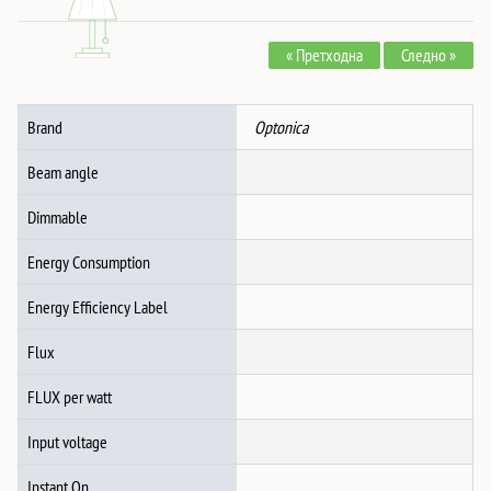
НАПОЈУВАЊЕ
150W
« Претходна
Следно »
48V
-
M15
Brand
Optonica
количина
Beam angle
Dimmable
Energy Consumption
Energy Efficiency Label
Flux
FLUX per watt
Input voltage
Instant On