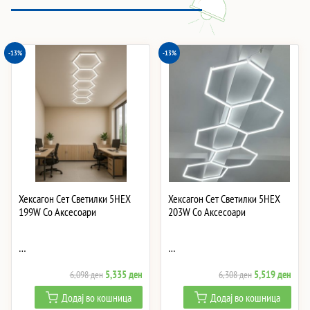
-13%
-13%
Хексагон Сет Светилки 5HEX
Хексагон Сет Светилки 5HEX
199W Со Аксесоари
203W Со Аксесоари
…
…
Original
Current
Original
Curre
5,335
ден
5,519
ден
6,098
ден
6,308
ден
price
price
price
price
Додај во кошница
Додај во кошница
was:
is:
was:
is: