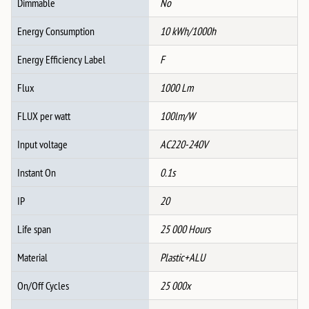
Dimmable
No
Energy Consumption
10 kWh/1000h
Energy Efficiency Label
F
Flux
1000 Lm
FLUX per watt
100lm/W
Input voltage
AC220-240V
Instant On
0.1s
IP
20
Life span
25 000 Hours
Material
Plastic+ALU
On/Off Cycles
25 000x