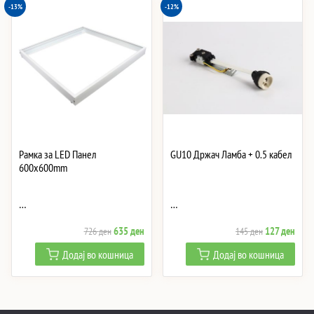
-13%
-12%
Рамка за LED Панел
GU10 Држач Ламба + 0.5 кабел
600x600mm
…
…
Original
Current
Original
Curre
635
ден
127
ден
726
ден
145
ден
price
price
price
price
Додај во кошница
Додај во кошница
was:
is:
was:
is:
726 ден.
635 ден.
145 ден.
127 