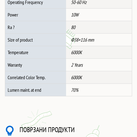
Operating Frequency
50-60 Hz
Power
10W
Ra ?
80
Size of product
Ф38×116 mm
Temperature
6000K
Warranty
2 Years
Correlated Color Temp.
6000K
Lumen maint. at end
70%
ПОВРЗАНИ ПРОДУКТИ