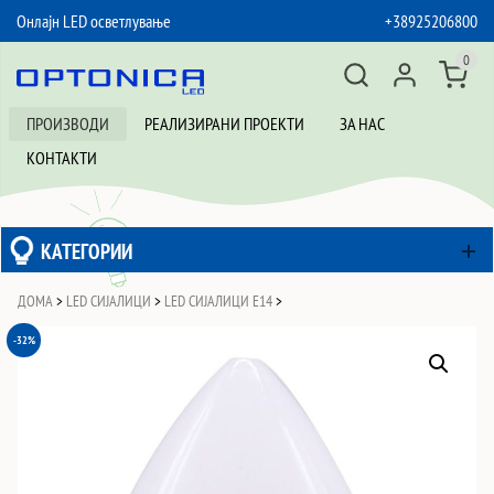
Онлајн LED осветлување
+38925206800
SKIP TO CONTENT
0
ПРОИЗВОДИ
РЕАЛИЗИРАНИ ПРОЕКТИ
ЗА НАС
КОНТАКТИ
КАТЕГОРИИ
ДОМА
>
LED СИЈАЛИЦИ
>
LED СИЈАЛИЦИ Е14
>
-32%