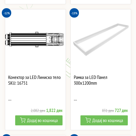
6,098 ден.
5,335 ден.
6,308 ден.
5,51
-12%
-13%
Конектор за LED Линиско тело
Рамка за LED Панел
SKU: 16751
300x1200mm
…
…
Original
Current
Original
Curre
1,822
ден
727
ден
2,082
ден
831
ден
price
price
price
price
Додај во кошница
Додај во кошница
was:
is:
was:
is:
2,082 ден.
1,822 ден.
831 ден.
727 