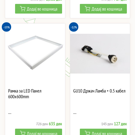
price
price
price
price
Додај во кошница
Додај во кошница
was:
is:
was:
is:
2,082 ден.
1,822 ден.
831 ден.
727 
-13%
-12%
Рамка за LED Панел
GU10 Држач Ламба + 0.5 кабел
600x600mm
…
…
Original
Current
Original
Curre
635
ден
127
ден
726
ден
145
ден
price
price
price
price
Додај во кошница
Додај во кошница