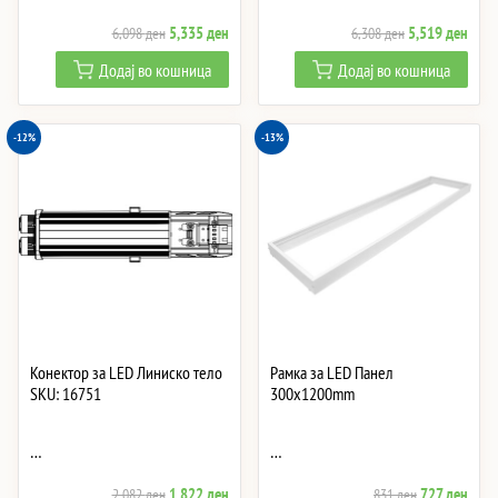
Original
Current
Original
Curre
5,335
ден
5,519
ден
6,098
ден
6,308
ден
price
price
price
price
Додај во кошница
Додај во кошница
was:
is:
was:
is:
6,098 ден.
5,335 ден.
6,308 ден.
5,51
-12%
-13%
Конектор за LED Линиско тело
Рамка за LED Панел
SKU: 16751
300x1200mm
…
…
Original
Current
Original
Curre
1,822
ден
727
ден
2,082
ден
831
ден