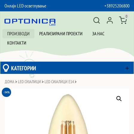
Онлајн LED осветлување
+38925206800
SKIP TO CONTENT
0
ПРОИЗВОДИ
РЕАЛИЗИРАНИ ПРОЕКТИ
ЗА НАС
КОНТАКТИ
КАТЕГОРИИ
ДОМА
>
LED СИЈАЛИЦИ
>
LED СИЈАЛИЦИ Е14
>
-34%