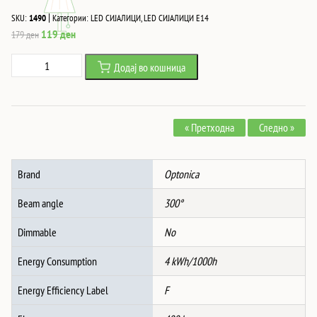
|
SKU:
1490
Категории:
LED СИЈАЛИЦИ
,
LED СИЈАЛИЦИ Е14
Original
Current
119
ден
179
ден
price
price
Led
Додај во кошница
was:
is:
СВЕЌА
179 ден.
119 ден.
C35
E14
« Претходна
Следно »
4W
400Lm
2500K
Brand
Optonica
AC220-
240V
Beam angle
300°
ЗЛАТНО
СТАКЛО
Dimmable
No
количина
Energy Consumption
4 kWh/1000h
Energy Efficiency Label
F