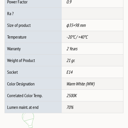
Power Factor
0.9
Ra ?
Size of product
ф35×98 mm
Temperature
-20°C / +40°C
Warranty
2 Years
Weight of Product
21 gr.
Socket
E14
Color Designation
Warm White (WW)
Correlated Color Temp.
2500K
Lumen maint. at end
70%