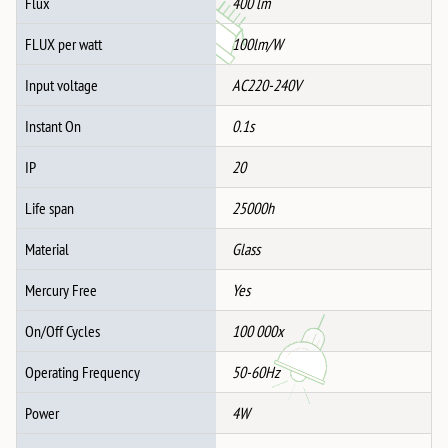
Flux
400 lm
FLUX per watt
100lm/W
Input voltage
AC220-240V
Instant On
0.1s
IP
20
Life span
25000h
Material
Glass
Mercury Free
Yes
On/Off Cycles
100 000x
Operating Frequency
50-60Hz
Power
4W