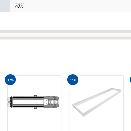
70%
-12%
-13%