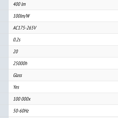
400 lm
100lm/W
AC175-265V
0.2s
20
25000h
Glass
Yes
100 000x
50-60Hz