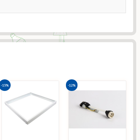
-13%
-12%