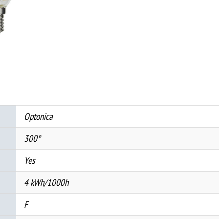
4W
400Lm
E14
175-
265V
2700K
ФИЛАМЕНТ
ДИМАБИЛНА
Optonica
количина
300°
Yes
4 kWh/1000h
F