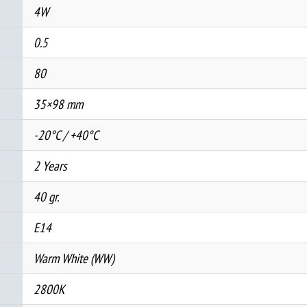
4W
0.5
80
35×98 mm
-20°C / +40°C
2 Years
40 gr.
E14
Warm White (WW)
2800K