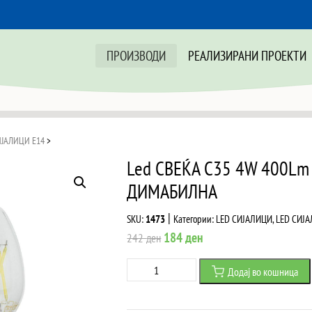
ПРОИЗВОДИ
РЕАЛИЗИРАНИ ПРОЕКТИ
ИЈАЛИЦИ Е14
>
Led СВЕЌА C35 4W 400L
ДИМАБИЛНА
|
SKU:
1473
Категории:
LED СИЈАЛИЦИ
,
LED СИЈ
Original
Current
184
ден
242
ден
price
price
Led
Додај во кошница
was:
is:
СВЕЌА
242 ден.
184 ден.
C35