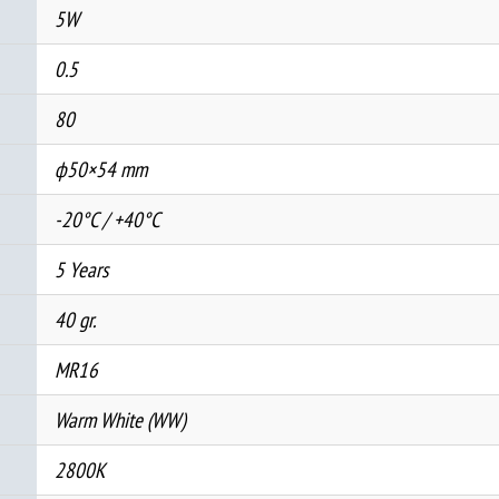
5W
0.5
80
ф50×54 mm
-20°C / +40°C
5 Years
40 gr.
MR16
Warm White (WW)
2800K