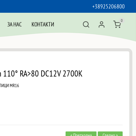
+38925206800
0
ЗА НАС
КОНТАКТИ
 110° RA>80 DC12V 2700K
АЛИЦИ MR16
« Претходна
Следно »