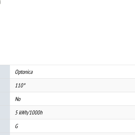
320Lm
110°
RA>80
DC12V
2700K
количина
Optonica
110°
No
5 kWh/1000h
G