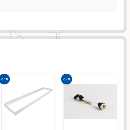
-13%
-12%