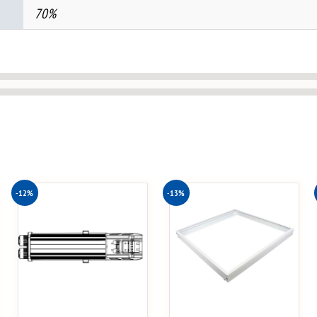
70%
-12%
-13%