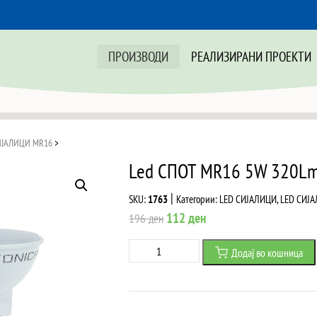
ПРОИЗВОДИ
РЕАЛИЗИРАНИ ПРОЕКТИ
ИЈАЛИЦИ MR16
>
Led СПОТ MR16 5W 320Lm
|
SKU:
1763
Категории:
LED СИЈАЛИЦИ
,
LED СИЈ
Original
Current
112
ден
196
ден
price
price
Led
Додај во кошница
was:
is:
СПОТ
196 ден.
112 ден.
MR16
5W