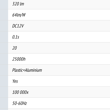
320 lm
64lm/W
DC12V
0.1s
20
25000h
Plastic+Aluminium
Yes
100 000x
50-60Hz