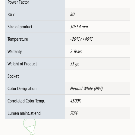
Power Factor
Ra ?
80
Size of product
50×54 mm
Temperature
-20°C / +40°C
Warranty
2 Years
Weight of Product
35 gr.
Socket
Color Designation
Neutral White (NW)
Correlated Color Temp.
4500K
Lumen maint. at end
70%