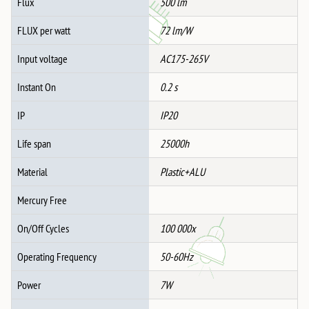
Flux
500 lm
FLUX per watt
72 lm/W
Input voltage
AC175-265V
Instant On
0.2 s
IP
IP20
Life span
25000h
Material
Plastic+ALU
Mercury Free
On/Off Cycles
100 000x
Operating Frequency
50-60Hz
Power
7W