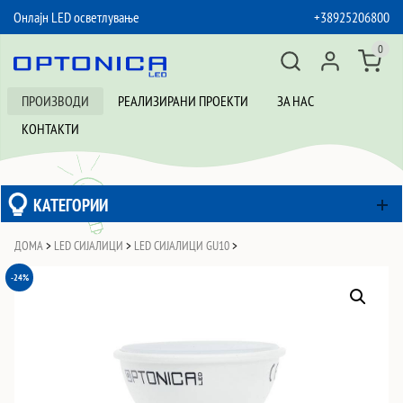
Онлајн LED осветлување
+38925206800
SKIP TO CONTENT
0
ПРОИЗВОДИ
РЕАЛИЗИРАНИ ПРОЕКТИ
ЗА НАС
КОНТАКТИ
КАТЕГОРИИ
ДОМА
>
LED СИЈАЛИЦИ
>
LED СИЈАЛИЦИ GU10
>
-24%