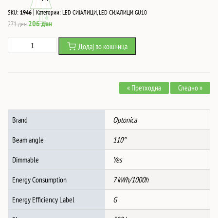
|
SKU:
1946
Категории:
LED СИЈАЛИЦИ
,
LED СИЈАЛИЦИ GU10
Original
Current
206
ден
271
ден
price
price
Led
Додај во кошница
was:
is:
СПОТ
271 ден.
206 ден.
Gu10
7W
« Претходна
Следно »
500Lm
110°
RA>80
Brand
Optonica
AC175-
265V
Beam angle
110°
4500K
-
Dimmable
Yes
ДИМАБИЛНА
Energy Consumption
7 kWh/1000h
количина
Energy Efficiency Label
G