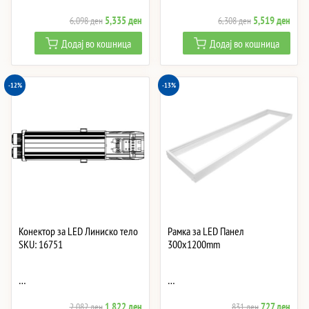
Original
Current
Original
Curre
5,335
ден
5,519
ден
6,098
ден
6,308
ден
price
price
price
price
Додај во кошница
Додај во кошница
was:
is:
was:
is:
6,098 ден.
5,335 ден.
6,308 ден.
5,51
-12%
-13%
Конектор за LED Линиско тело
Рамка за LED Панел
SKU: 16751
300x1200mm
…
…
Original
Current
Original
Curre
1,822
ден
727
ден
2,082
ден
831
ден