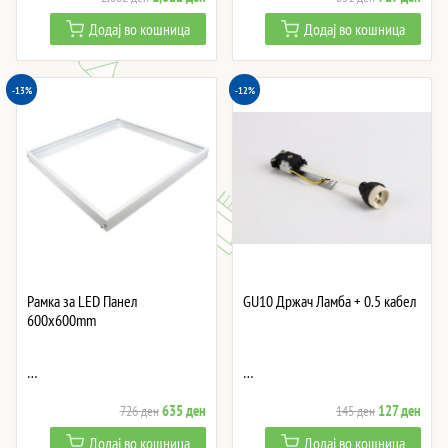
price
price
price
price
Додај во кошница
Додај во кошница
was:
is:
was:
is:
2,082 ден.
1,822 ден.
831 ден.
727 
-13%
-12%
Рамка за LED Панел
GU10 Држач Ламба + 0.5 кабел
600x600mm
…
…
Original
Current
Original
Curre
635
ден
127
ден
726
ден
145
ден
price
price
price
price
Додај во кошница
Додај во кошница