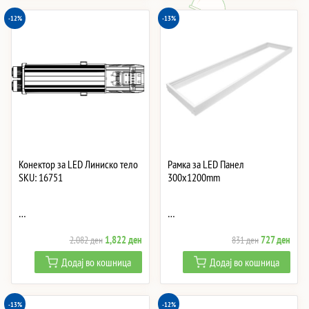
-12%
-13%
Конектор за LED Линиско тело
Рамка за LED Панел
SKU: 16751
300x1200mm
…
…
Original
Current
Original
Curre
1,822
ден
727
ден
2,082
ден
831
ден
price
price
price
price
Додај во кошница
Додај во кошница
was:
is:
was:
is:
2,082 ден.
1,822 ден.
831 ден.
727 
-13%
-12%