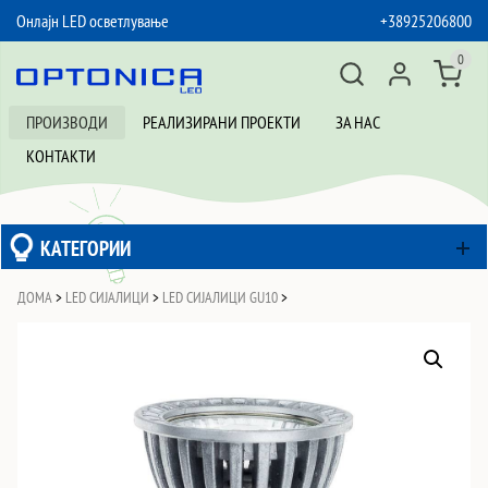
Онлајн LED осветлување
+38925206800
SKIP TO CONTENT
0
ПРОИЗВОДИ
РЕАЛИЗИРАНИ ПРОЕКТИ
ЗА НАС
КОНТАКТИ
КАТЕГОРИИ
ДОМА
>
LED СИЈАЛИЦИ
>
LED СИЈАЛИЦИ GU10
>