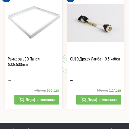
Рамка за LED Панел
GU10 Држач Ламба + 0.5 кабел
600x600mm
…
…
Original
Current
Original
Curre
635
ден
127
ден
726
ден
145
ден
price
price
price
price
Додај во кошница
Додај во кошница
was:
is:
was:
is:
726 ден.
635 ден.
145 ден.
127 