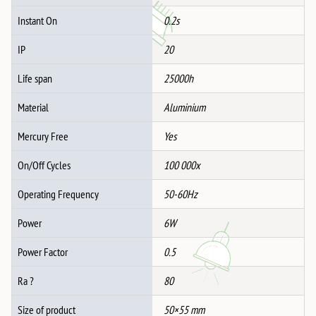
Instant On
0.2s
IP
20
Life span
25000h
Material
Aluminium
Mercury Free
Yes
On/Off Cycles
100 000x
Operating Frequency
50-60Hz
Power
6W
Power Factor
0.5
Ra ?
80
Size of product
50×55 mm