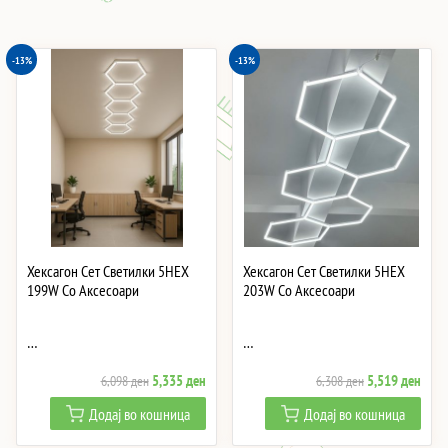
-13%
-13%
Хексагон Сет Светилки 5HEX
Хексагон Сет Светилки 5HEX
199W Со Аксесоари
203W Со Аксесоари
…
…
Original
Current
Original
Curre
5,335
ден
5,519
ден
6,098
ден
6,308
ден
price
price
price
price
Додај во кошница
Додај во кошница
was:
is:
was:
is:
6,098 ден.
5,335 ден.
6,308 ден.
5,51