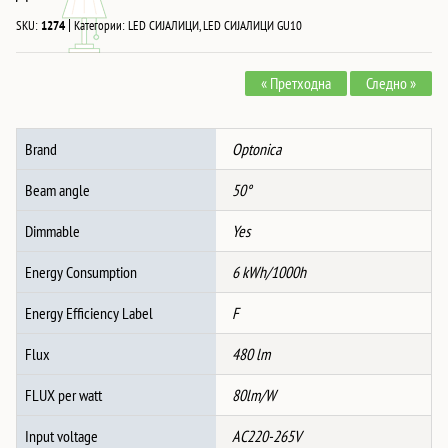
|
SKU:
1274
Категории:
LED СИЈАЛИЦИ
,
LED СИЈАЛИЦИ GU10
« Претходна
Следно »
Brand
Optonica
Beam angle
50°
Dimmable
Yes
Energy Consumption
6 kWh/1000h
Energy Efficiency Label
F
Flux
480 lm
FLUX per watt
80lm/W
Input voltage
AC220-265V