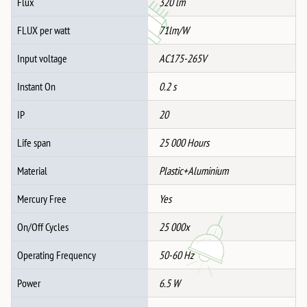
Flux
320 lm
FLUX per watt
71lm/W
Input voltage
AC175-265V
Instant On
0.2 s
IP
20
Life span
25 000 Hours
Material
Plastic+Aluminium
Mercury Free
Yes
On/Off Cycles
25 000x
Operating Frequency
50-60 Hz
Power
6.5 W