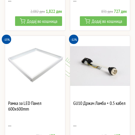
Original
Current
Original
Curre
1,822
ден
727
ден
2,082
ден
831
ден
price
price
price
price
Додај во кошница
Додај во кошница
was:
is:
was:
is:
2,082 ден.
1,822 ден.
831 ден.
727 
-13%
-12%
Рамка за LED Панел
GU10 Држач Ламба + 0.5 кабел
600x600mm
…
…