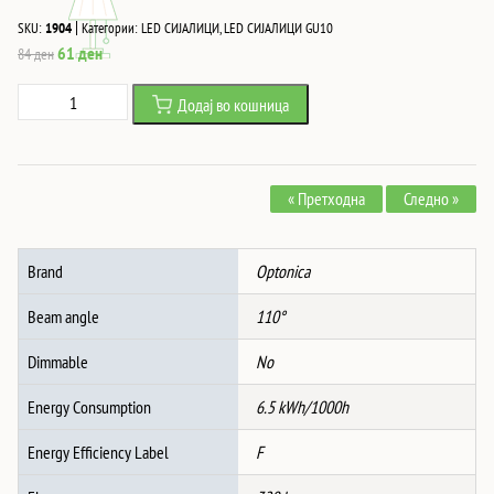
|
SKU:
1904
Категории:
LED СИЈАЛИЦИ
,
LED СИЈАЛИЦИ GU10
Original
Current
61
ден
84
ден
price
price
Led
Додај во кошница
was:
is:
СПОТ
84 ден.
61 ден.
Gu10
6.5W
« Претходна
Следно »
220-
240V
550Lm
Brand
Optonica
110°
SMD
Beam angle
110°
6000K
количина
Dimmable
No
Energy Consumption
6.5 kWh/1000h
Energy Efficiency Label
F