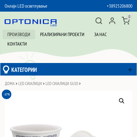
Онлајн LED осветлување
+38925206800
SKIP TO CONTENT
0
ПРОИЗВОДИ
РЕАЛИЗИРАНИ ПРОЕКТИ
ЗА НАС
КОНТАКТИ
КАТЕГОРИИ
ДОМА
>
LED СИЈАЛИЦИ
>
LED СИЈАЛИЦИ GU10
>
-27%