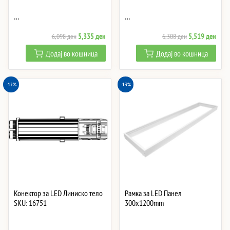
…
…
Original
Current
Original
Curre
5,335
ден
5,519
ден
6,098
ден
6,308
ден
price
price
price
price
Додај во кошница
Додај во кошница
was:
is:
was:
is:
6,098 ден.
5,335 ден.
6,308 ден.
5,51
-12%
-13%
Конектор за LED Линиско тело
Рамка за LED Панел
SKU: 16751
300x1200mm
…
…