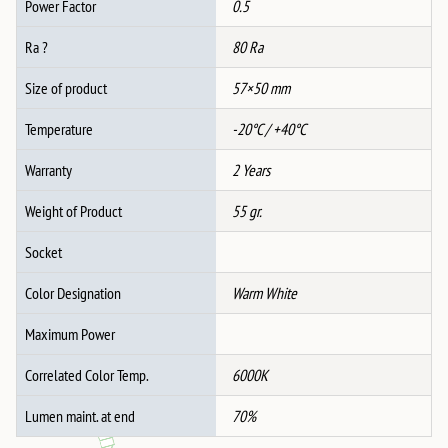
Power Factor
0.5
Ra ?
80 Ra
Size of product
57×50 mm
Temperature
-20°C / +40°C
Warranty
2 Years
Weight of Product
55 gr.
Socket
Color Designation
Warm White
Maximum Power
Correlated Color Temp.
6000K
Lumen maint. at end
70%