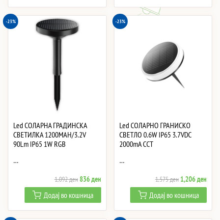
965 ден.
739 ден.
965 ден.
739 
-23%
-23%
Led СОЛАРНА ГРАДИНСКА
Led СОЛАРНО ГРАНИСКО
СВЕТИЛКА 1200MAH/3.2V
СВЕТЛО 0.6W IP65 3.7VDC
90Lm IP65 1W RGB
2000mA CCT
…
…
Original
Current
Original
Curre
836
ден
1,206
ден
1,092
ден
1,575
ден
price
price
price
price
Додај во кошница
Додај во кошница
was:
is:
was:
is:
1,092 ден.
836 ден.
1,575 ден.
1,20