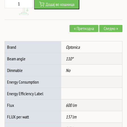
Led
Додај во кошница
was:
is:
СОЛАРНО
5,153 ден.
3,313 ден.
ЅИДНО
СВЕТЛО
« Претходна
Следно »
UP
SS-
БРУСЕН
Brand
Optonica
АЛУМИНИУМ
4.4W
Beam angle
110°
600Lm/60Lm
IP44
Dimmable
No
3.7V
Energy Consumption
СЕНЗОР
количина
Energy Efficiency Label
Flux
600 lm
FLUX per watt
137 lm