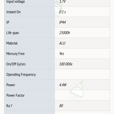
Input voltage
3.7V
Instant On
0.1 s
IP
IP44
Life span
25000h
Material
ALU
Mercury Free
Yes
On/Off Cycles
100 000x
Operating Frequency
Power
4.4W
Power Factor
Ra ?
80