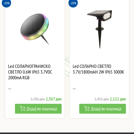
-23%
-23%
Led СОЛАРНОГРАНИСКО
Led СОЛАРНО СВЕТЛО
СВЕТЛО 0.6W IP65 3.7VDC
3.7V/1800mAH 2W IP65 3000K
2000mA RGB
…
…
Original
Current
Original
Curre
1,367
ден
1,111
ден
1,786
ден
1,451
ден
price
price
price
price
Додај во кошница
Додај во кошница
was:
is:
was:
is:
1,786 ден.
1,367 ден.
1,451 ден.
1,11