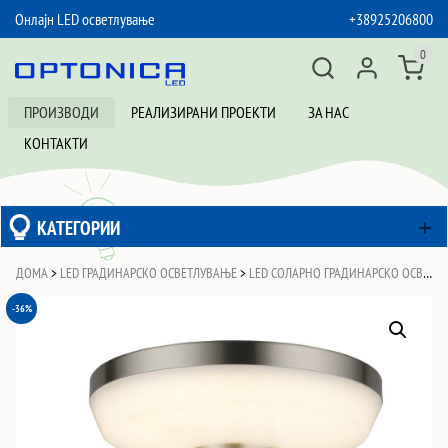
Онлајн LED осветлување
+38925206800
SKIP TO CONTENT
0
ПРОИЗВОДИ
РЕАЛИЗИРАНИ ПРОЕКТИ
ЗА НАС
КОНТАКТИ
КАТЕГОРИИ
ДОМА
>
LED ГРАДИНАРСКО ОСВЕТЛУВАЊЕ
>
LED СОЛАРНО ГРАДИНАРСКО ОСВЕТЛУВАЊЕ
-36%