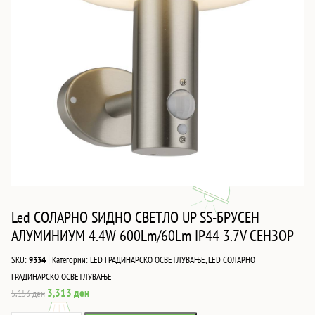
Led СОЛАРНО ЅИДНО СВЕТЛО UP SS-БРУСЕН
АЛУМИНИУМ 4.4W 600Lm/60Lm IP44 3.7V СЕНЗОР
|
SKU:
9334
Категории:
LED ГРАДИНАРСКО ОСВЕТЛУВАЊЕ
,
LED СОЛАРНО
ГРАДИНАРСКО ОСВЕТЛУВАЊЕ
Original
Current
3,313
ден
5,153
ден
price
price