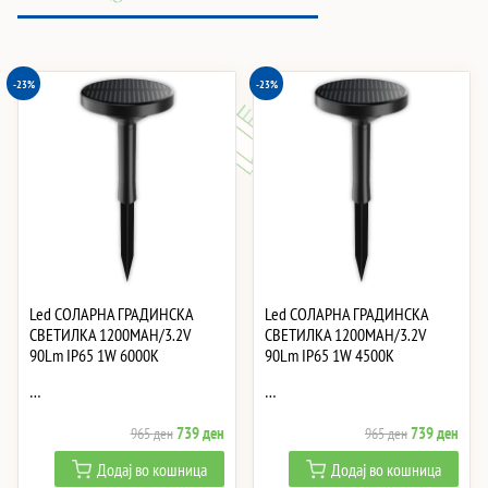
-23%
-23%
Led СОЛАРНА ГРАДИНСКА
Led СОЛАРНА ГРАДИНСКА
СВЕТИЛКА 1200MAH/3.2V
СВЕТИЛКА 1200MAH/3.2V
90Lm IP65 1W 6000K
90Lm IP65 1W 4500K
…
…
Original
Current
Original
Curre
739
ден
739
ден
965
ден
965
ден
price
price
price
price
Додај во кошница
Додај во кошница
was:
is:
was:
is: