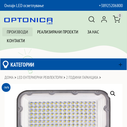
Онлајн LED осветлување
+38925206800
SKIP TO CONTENT
0
ПРОИЗВОДИ
РЕАЛИЗИРАНИ ПРОЕКТИ
ЗА НАС
КОНТАКТИ
КАТЕГОРИИ
ДОМА
>
LED ЕНТЕРИЕРНИ РЕФЛЕКТОРИ
>
2 ГОДИНИ ГАРАНЦИЈА
>
-36%