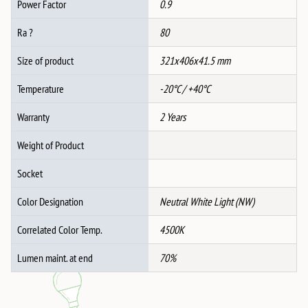
Power Factor
0.9
Ra ?
80
Size of product
321x406x41.5 mm
Temperature
-20°C / +40°C
Warranty
2 Years
Weight of Product
Socket
Color Designation
Neutral White Light (NW)
Correlated Color Temp.
4500K
Lumen maint. at end
70%