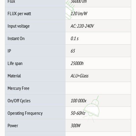
Flux
36000 lm
FLUX per watt
120 lm/W
Input voltage
AC: 220-240V
Instant On
0.1 s
IP
65
Life span
25000h
Material
ALU+Glass
Mercury Free
On/Off Cycles
100 000x
Operating Frequency
50-60Hz
Power
300W