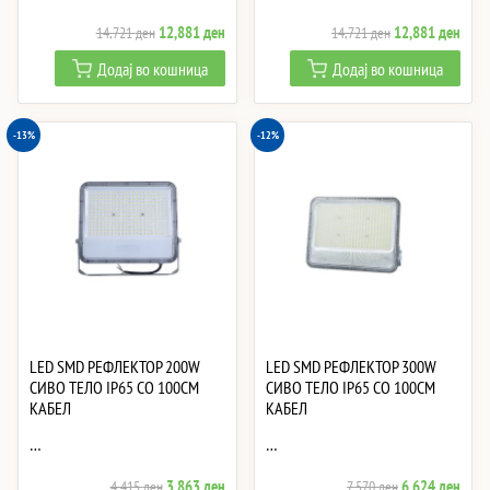
Original
Current
Original
Curre
12,881
ден
12,881
ден
14,721
ден
14,721
ден
price
price
price
price
Додај во кошница
Додај во кошница
was:
is:
was:
is:
14,721 ден.
12,881 ден.
14,721 ден.
12,8
-13%
-12%
LED SMD РЕФЛЕКТОР 200W
LED SMD РЕФЛЕКТОР 300W
СИВО ТЕЛО IP65 СО 100CM
СИВО ТЕЛО IP65 СО 100CM
КАБЕЛ
КАБЕЛ
…
…
Original
Current
Original
Curre
3,863
ден
6,624
ден
4,415
ден
7,570
ден