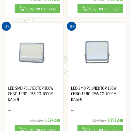
price
price
price
price
Додај во кошница
Додај во кошница
was:
is:
was:
is:
4,415 ден.
3,863 ден.
7,570 ден.
6,62
-12%
-19%
LED SMD РЕФЛЕКТОР 300W
LED SMD РЕФЛЕКТОР 150W
СИВО ТЕЛО IP65 СО 100CM
СИВО ТЕЛО IP65 СО 100CM
КАБЕЛ
КАБЕЛ
…
…
Original
Current
Original
Curre
6,624
ден
2,892
ден
7,570
ден
3,574
ден
price
price
price
price
Додај во кошница
Додај во кошница