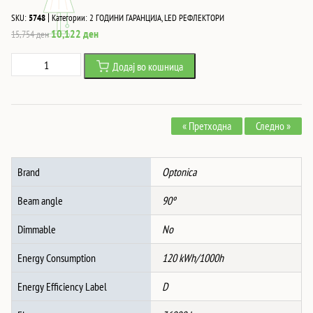
|
SKU:
5748
Категории:
2 ГОДИНИ ГАРАНЦИЈА
,
LED РЕФЛЕКТОРИ
Original
Current
10,122
ден
15,754
ден
price
price
Led
Додај во кошница
was:
is:
SMD
15,754 ден.
10,122 ден.
Рефлектор
СИВ
« Претходна
Следно »
300W
36000Lm
AC220-
Brand
Optonica
240V
90°
Beam angle
90º
IP65
4500K
Dimmable
No
количина
Energy Consumption
120 kWh/1000h
Energy Efficiency Label
D