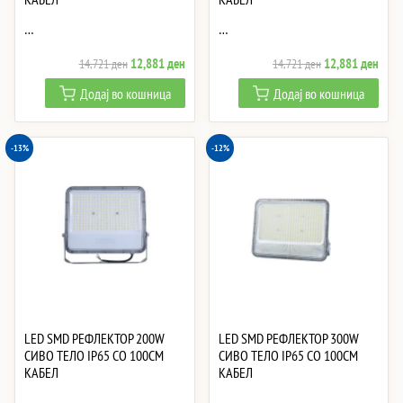
…
…
Original
Current
Original
Curre
12,881
ден
12,881
ден
14,721
ден
14,721
ден
price
price
price
price
Додај во кошница
Додај во кошница
was:
is:
was:
is:
14,721 ден.
12,881 ден.
14,721 ден.
12,8
-13%
-12%
LED SMD РЕФЛЕКТОР 200W
LED SMD РЕФЛЕКТОР 300W
СИВО ТЕЛО IP65 СО 100CM
СИВО ТЕЛО IP65 СО 100CM
КАБЕЛ
КАБЕЛ
…
…