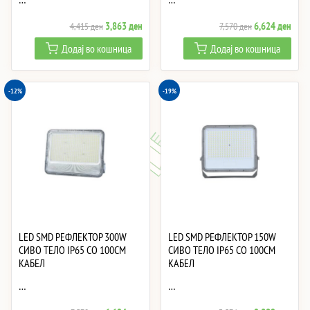
Original
Current
Original
Curre
3,863
ден
6,624
ден
4,415
ден
7,570
ден
price
price
price
price
Додај во кошница
Додај во кошница
was:
is:
was:
is:
4,415 ден.
3,863 ден.
7,570 ден.
6,62
-12%
-19%
LED SMD РЕФЛЕКТОР 300W
LED SMD РЕФЛЕКТОР 150W
СИВО ТЕЛО IP65 СО 100CM
СИВО ТЕЛО IP65 СО 100CM
КАБЕЛ
КАБЕЛ
…
…