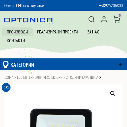
Онлајн LED осветлување
+38925206800
SKIP TO CONTENT
0
ПРОИЗВОДИ
РЕАЛИЗИРАНИ ПРОЕКТИ
ЗА НАС
КОНТАКТИ
КАТЕГОРИИ
ДОМА
>
LED ЕНТЕРИЕРНИ РЕФЛЕКТОРИ
>
2 ГОДИНИ ГАРАНЦИЈА
>
-23%