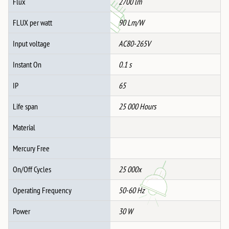
Flux
2700 lm
FLUX per watt
90 Lm/W
Input voltage
AC80-265V
Instant On
0.1 s
IP
65
Life span
25 000 Hours
Material
Mercury Free
On/Off Cycles
25 000x
Operating Frequency
50-60 Hz
Power
30 W