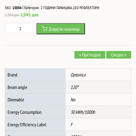
|
SKU:
15856
Категории:
2 ГОДИНИ ГАРАНЦИЈА
,
LED РЕФЛЕКТОРИ
Original
Current
1,041
ден
1,360
ден
price
price
Led
Додај во кошница
was:
is:
SMD
1,360 ден.
1,041 ден.
Рефлектор
IP65
« Претходна
Следно »
ЦРНО
ТЕЛО
СО
Brand
Optonica
СЕНЗОР
30W
Beam angle
120°
ТОПЛО
БЕЛО
Dimmable
No
количина
Energy Consumption
30 kWh/1000h
Energy Efficiency Label
F